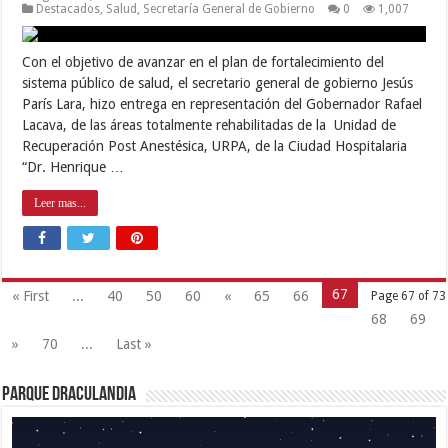
Destacados
,
Salud
,
Secretaría General de Gobierno
0
1,007
Con el objetivo de avanzar en el plan de fortalecimiento del
sistema público de salud, el secretario general de gobierno Jesús
París Lara, hizo entrega en representación del Gobernador Rafael
Lacava, de las áreas totalmente rehabilitadas de la Unidad de
Recuperación Post Anestésica, URPA, de la Ciudad Hospitalaria
“Dr. Henrique …
Leer mas...
67
« First
...
40
50
60
«
65
66
Page 67 of 73
68
69
»
70
...
Last »
Parque Draculandia