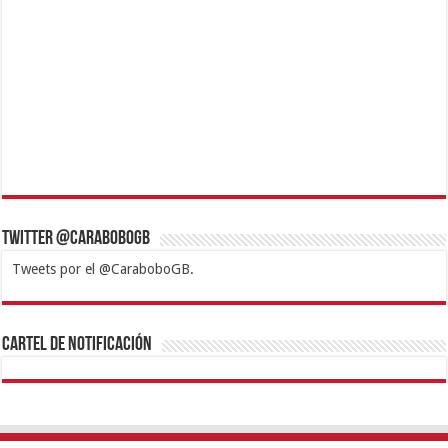
Twitter @CaraboboGB
Tweets por el @CaraboboGB.
1xbet
https://mvbcasino.com/
Betturkey
Betist
Kralbet
Supertotobet
Tipobet
Matadorbet
Mariobet
Cartel de Notificación