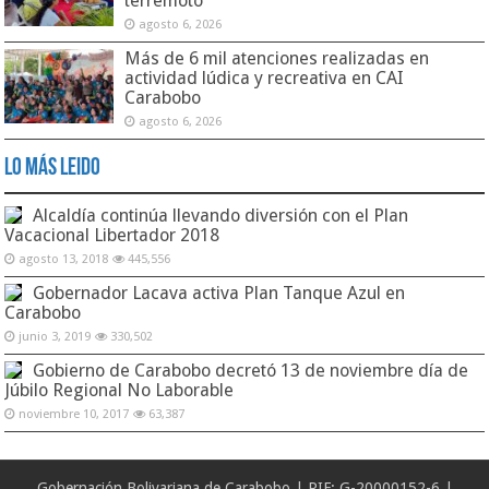
terremoto
agosto 6, 2026
Más de 6 mil atenciones realizadas en
actividad lúdica y recreativa en CAI
Carabobo
agosto 6, 2026
Lo Más Leido
Alcaldía continúa llevando diversión con el Plan
Vacacional Libertador 2018
agosto 13, 2018
445,556
Gobernador Lacava activa Plan Tanque Azul en
Carabobo
junio 3, 2019
330,502
Gobierno de Carabobo decretó 13 de noviembre día de
Júbilo Regional No Laborable
noviembre 10, 2017
63,387
Gobernación Bolivariana de Carabobo | RIF: G-20000152-6 |