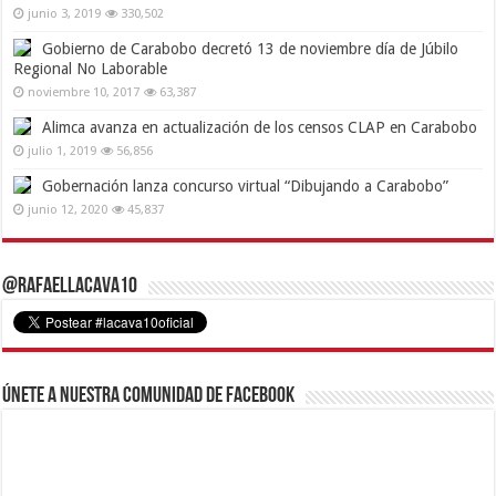
junio 3, 2019
330,502
Gobierno de Carabobo decretó 13 de noviembre día de Júbilo
Regional No Laborable
noviembre 10, 2017
63,387
Alimca avanza en actualización de los censos CLAP en Carabobo
julio 1, 2019
56,856
Gobernación lanza concurso virtual “Dibujando a Carabobo”
junio 12, 2020
45,837
@RafaelLacava10
Únete a nuestra comunidad de Facebook