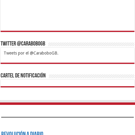
Twitter @CaraboboGB
Tweets por el @CaraboboGB.
1xbet
https://mvbcasino.com/
Betturkey
Betist
Kralbet
Supertotobet
Tipobet
Matadorbet
Mariobet
Cartel de Notificación
Revolución a Diario