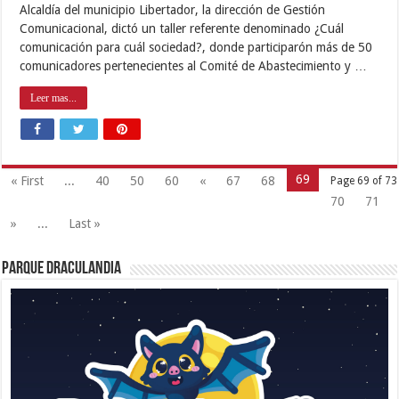
Alcaldía del municipio Libertador, la dirección de Gestión
Comunicacional, dictó un taller referente denominado ¿Cuál
comunicación para cuál sociedad?, donde participarón más de 50
comunicadores pertenecientes al Comité de Abastecimiento y …
Leer mas...
69
« First
...
40
50
60
«
67
68
Page 69 of 73
70
71
»
...
Last »
Parque Draculandia