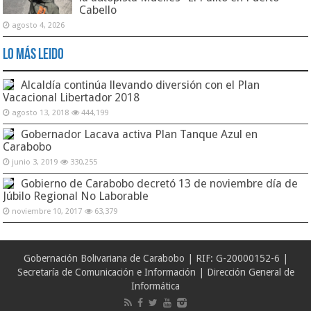
Cabello
agosto 4, 2026
Lo Más Leido
Alcaldía continúa llevando diversión con el Plan
Vacacional Libertador 2018
agosto 13, 2018
444,199
Gobernador Lacava activa Plan Tanque Azul en
Carabobo
junio 3, 2019
330,255
Gobierno de Carabobo decretó 13 de noviembre día de
Júbilo Regional No Laborable
noviembre 10, 2017
63,379
Gobernación Bolivariana de Carabobo | RIF: G-20000152-6 |
Secretaría de Comunicación e Información | Dirección General de
Informática