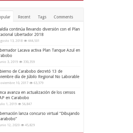
opular
Recent
Tags
Comments
aldía continúa llevando diversión con el Plan
cacional Libertador 2018
gosto 13, 2018
444,501
bernador Lacava activa Plan Tanque Azul en
rabobo
unio 3, 2019
330,359
bierno de Carabobo decretó 13 de
viembre día de Júbilo Regional No Laborable
oviembre 10, 2017
63,379
mca avanza en actualización de los censos
AP en Carabobo
ulio 1, 2019
56,847
bernación lanza concurso virtual “Dibujando
Carabobo”
unio 12, 2020
45,829