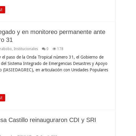
st
egado y en monitoreo permanente ante
ro 31
arabobo
,
Institucionales
0
178
 y el paso de la Onda Tropical número 31, el Gobierno de
 del Sistema Integrado de Emergencias Desastres y Apoyo
bo (IASIEDAGREC), en articulación con Unidades Populares
st
sa Castillo reinauguraron CDI y SRI