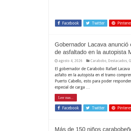
Facebook
Twitter
Pintere
Gobernador Lacava anunció c
de asfaltado en la autopista 
agosto 4, 2026
Carabobo
,
Destacados
,
G
El gobernador de Carabobo Rafael Lacava 
asfalto en la autopista en el tramo compren
Puerto Cabello, esto para poder responder 
especial de carga …
Leer mas...
Facebook
Twitter
Pintere
Más de 150 niños carabobeños