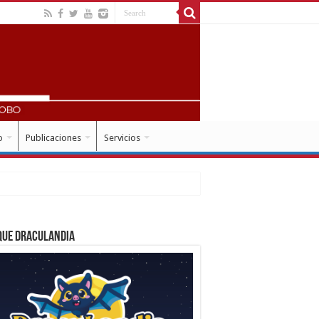
o
Publicaciones
Servicios
que Draculandia