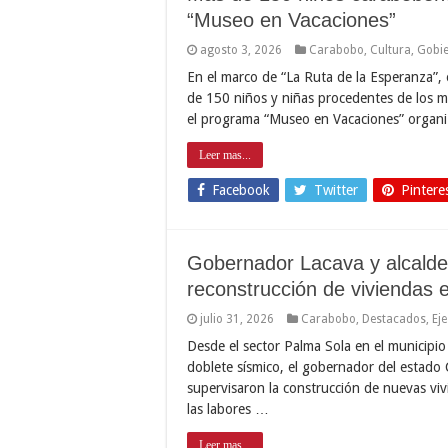
“Museo en Vacaciones”
agosto 3, 2026
Carabobo
,
Cultura
,
Gobi
En el marco de “La Ruta de la Esperanza”,
de 150 niños y niñas procedentes de los m
el programa “Museo en Vacaciones” organiz
Leer mas...
Facebook
Twitter
Pintere
Gobernador Lacava y alcalde
reconstrucción de viviendas
julio 31, 2026
Carabobo
,
Destacados
,
Ej
Desde el sector Palma Sola en el municipio
doblete sísmico, el gobernador del estado 
supervisaron la construcción de nuevas vi
las labores …
Leer mas...