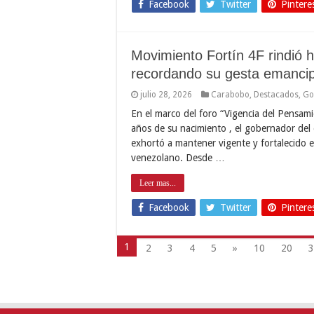
Facebook
Twitter
Pintere
Movimiento Fortín 4F rindió 
recordando su gesta emanci
julio 28, 2026
Carabobo
,
Destacados
,
Go
En el marco del foro “Vigencia del Pensam
años de su nacimiento , el gobernador del
exhortó a mantener vigente y fortalecido e
venezolano. Desde …
Leer mas...
Facebook
Twitter
Pintere
1
2
3
4
5
»
10
20
3