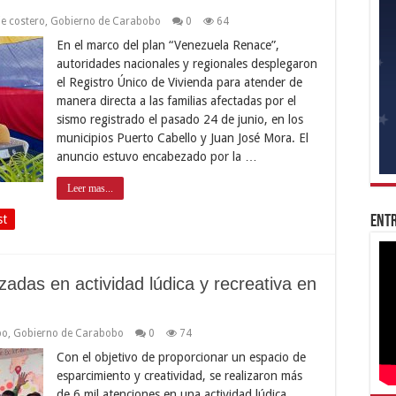
je costero
,
Gobierno de Carabobo
0
64
En el marco del plan “Venezuela Renace”,
autoridades nacionales y regionales desplegaron
el Registro Único de Vivienda para atender de
manera directa a las familias afectadas por el
sismo registrado el pasado 24 de junio, en los
municipios Puerto Cabello y Juan José Mora. El
anuncio estuvo encabezado por la …
Leer mas...
st
Entr
zadas en actividad lúdica y recreativa en
bo
,
Gobierno de Carabobo
0
74
Con el objetivo de proporcionar un espacio de
esparcimiento y creatividad, se realizaron más
de 6 mil atenciones en una actividad lúdica