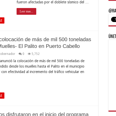
fueron afectadas por el doblete sísmico del …
@Ra
Leer mas...
st
Únet
olocación de más de mil 500 toneladas
Muelles- El Palito en Puerto Cabello
obernador
0
5,752
anunció la colocación de más de mil 500 toneladas de
dido desde los muelles hasta el Palito en el municipio
con efectividad al incremento del tráfico vehicular en
st
 disfrutaron en el inicio del programa