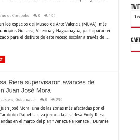
Twi
erno de Carabobo
0
106
Tw
 en los espacios del Museo de Arte Valencia (MUVA), más
1x
ht
unicipios Guacara, Valencia y Naguanagua, participaron en
ado para el disfrute de este receso escolar a través de …
Cart
st
sa Riera supervisaron avances de
 en Juan José Mora
e costero
,
Gobernador
0
290
 Juan José Mora, una de las zonas más afectadas por el
Carabobo Rafael Lacava junto a la alcaldesa Emily Riera
viendas en el marco del plan “Venezuela Renace”. Durante