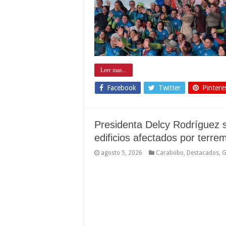
Leer mas...
Facebook
Twitter
Pintere
Presidenta Delcy Rodríguez s
edificios afectados por terr
agosto 5, 2026
Carabobo
,
Destacados
,
G