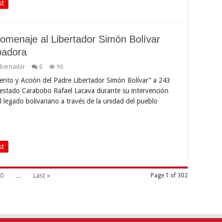
st
homenaje al Libertador Simón Bolívar
padora
bernador
0
90
iento y Acción del Padre Libertador Simón Bolívar” a 243
 estado Carabobo Rafael Lacava durante su intervención
l legado bolivariano a través de la unidad del pueblo
st
0
...
Last »
Page 1 of 302