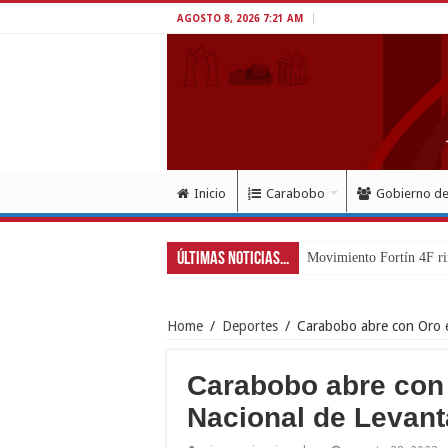
AGOSTO 8, 2026 7:21 AM
Inicio
Carabobo
Gobierno d
Últimas Noticias...
Movimiento Fortín 4F ri
Home
/
Deportes
/
Carabobo abre con Oro 
Carabobo abre con
Nacional de Levan