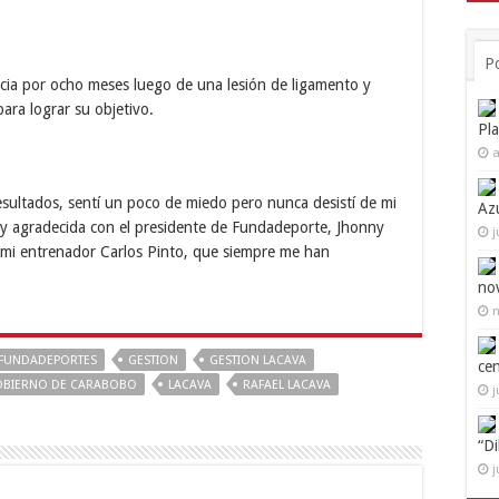
P
cia por ocho meses luego de una lesión de ligamento y
ara lograr su objetivo.
Pl
a
resultados, sentí un poco de miedo pero nunca desistí de mi
Az
uy agradecida con el presidente de Fundadeporte, Jhonny
j
 mi entrenador Carlos Pinto, que siempre me han
no
n
FUNDADEPORTES
GESTION
GESTION LACAVA
ce
BIERNO DE CARABOBO
LACAVA
RAFAEL LACAVA
j
“D
j