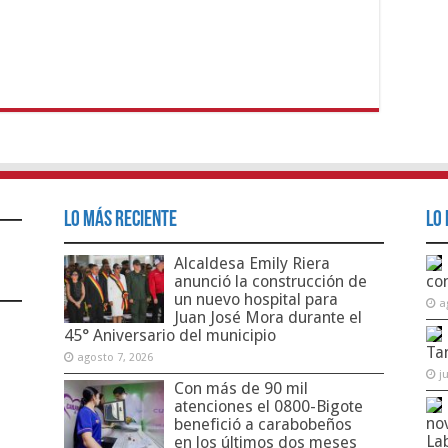
Lo Más Reciente
Lo 
Alcaldesa Emily Riera
anunció la construcción de
co
un nuevo hospital para
a
Juan José Mora durante el
45° Aniversario del municipio
Ta
agosto 7, 2026
j
Con más de 90 mil
atenciones el 0800-Bigote
no
benefició a carabobeños
La
en los últimos dos meses