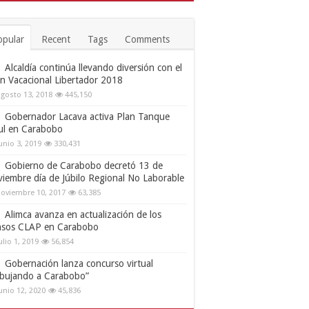
opular
Recent
Tags
Comments
Alcaldía continúa llevando diversión con el
an Vacacional Libertador 2018
gosto 13, 2018
445,150
Gobernador Lacava activa Plan Tanque
ul en Carabobo
unio 3, 2019
330,431
Gobierno de Carabobo decretó 13 de
viembre día de Júbilo Regional No Laborable
oviembre 10, 2017
63,385
Alimca avanza en actualización de los
nsos CLAP en Carabobo
ulio 1, 2019
56,854
Gobernación lanza concurso virtual
ibujando a Carabobo”
unio 12, 2020
45,836