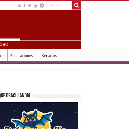
o
Publicaciones
Servicios
que Draculandia