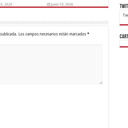
16, 2026
junio 10, 2026
Twi
Tw
1x
ht
publicada.
Los campos necesarios están marcados
*
Cart