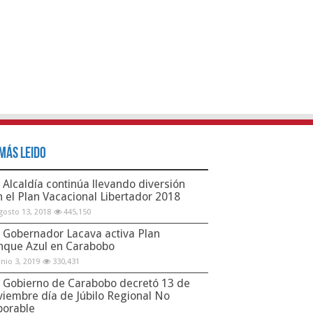
Más Leido
Alcaldía continúa llevando diversión
n el Plan Vacacional Libertador 2018
gosto 13, 2018
445,150
Gobernador Lacava activa Plan
nque Azul en Carabobo
unio 3, 2019
330,431
Gobierno de Carabobo decretó 13 de
viembre día de Júbilo Regional No
borable