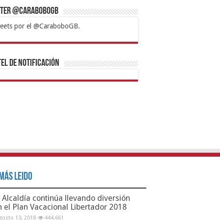
tter @CaraboboGB
eets por el @CaraboboGB.
bet
tps://mvbcasino.com/
Betturkey
Betist
Kralbet
Supertotobet
Tipobet
Matadorbet
Mariobet
Bahis
el de Notificación
Más Leido
Alcaldía continúa llevando diversión
n el Plan Vacacional Libertador 2018
gosto 13, 2018
444,661