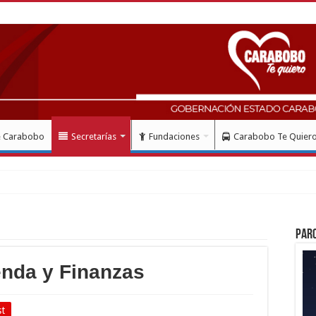
e Carabobo
Secretarías
Fundaciones
Carabobo Te Quier
Par
enda y Finanzas
st