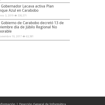
Gobernador Lacava activa Plan
nque Azul en Carabobo
unio 3, 2019
330,371
Gobierno de Carabobo decretó 13 de
viembre día de Júbilo Regional No
borable
oviembre 10, 2017
63,381
formación | Dirección General de Informática