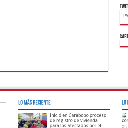
Twi
Tw
1x
ht
Cart
Lo Más Reciente
Lo 
Inició en Carabobo proceso
de registro de vivienda
co
para los afectados por el
a