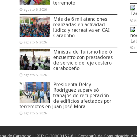
terremoto
agosto 6, 2026
Ta
Más de 6 mil atenciones
j
realizadas en actividad
lúdica y recreativa en CAI
no
Carabobo
La
agosto 6, 2026
n
Ministra de Turismo lideró
encuentro con prestadores
de servicio del eje costero
carabobeño
agosto 5, 2026
Presidenta Delcy
Rodríguez supervisó
trabajos de recuperación
de edificios afectados por
terremotos en Juan José Mora
agosto 5, 2026
iana de Carabobo | RIF: G-20000152-6 | Secretaría de Comunicación e In