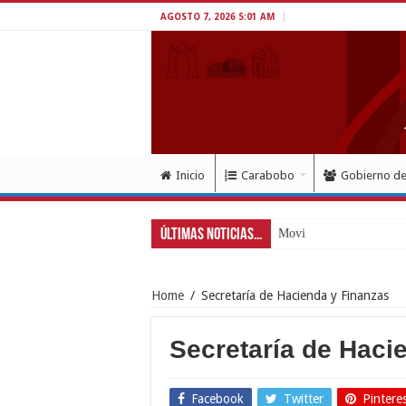
AGOSTO 7, 2026 5:01 AM
Inicio
Carabobo
Gobierno d
Últimas Noticias...
Movimiento Fortín 4F
Home
/
Secretaría de Hacienda y Finanzas
Secretaría de Haci
Facebook
Twitter
Pintere