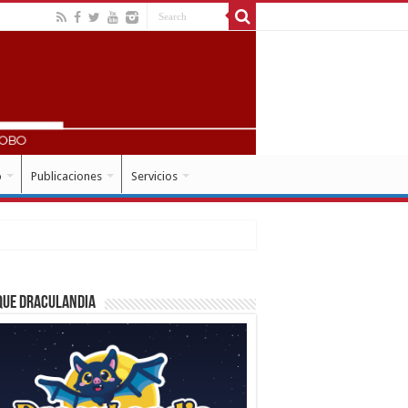
o
Publicaciones
Servicios
que Draculandia