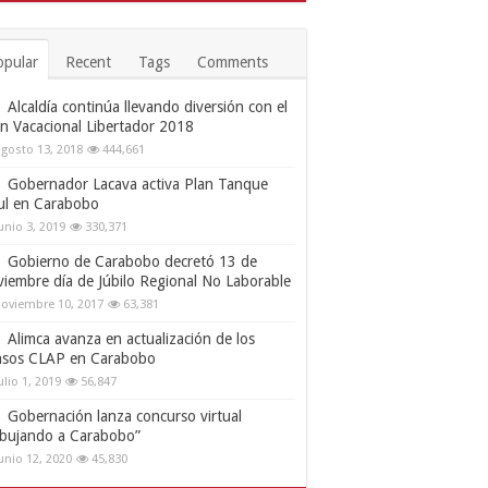
opular
Recent
Tags
Comments
Alcaldía continúa llevando diversión con el
an Vacacional Libertador 2018
gosto 13, 2018
444,661
Gobernador Lacava activa Plan Tanque
ul en Carabobo
unio 3, 2019
330,371
Gobierno de Carabobo decretó 13 de
viembre día de Júbilo Regional No Laborable
oviembre 10, 2017
63,381
Alimca avanza en actualización de los
nsos CLAP en Carabobo
ulio 1, 2019
56,847
Gobernación lanza concurso virtual
ibujando a Carabobo”
unio 12, 2020
45,830