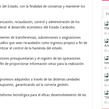
io del Estado, con la finalidad de conservar y mantener los
P
nización, recaudación, control y administración de los
alecer el desarrollo económico del Estado Carabobo.
Pl
a
nientes de transferencias, subvenciones o asignaciones
quellos que sean recaudados como ingresos propios a fin de
Az
ntizar el control de la hacienda del estado.
j
aciones presupuestarias y el registro de las operaciones
no
fin de proporcionar información veraz para la realización
n
mpromisos adquiridos a través de las distintas unidades
ce
supuesto, garantizando así la correcta gestión.
j
taforma tecnológica para el eficaz desenvolvimiento de las
“D
j