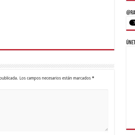
@Ra
Únet
publicada.
Los campos necesarios están marcados
*