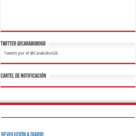
Twitter @CaraboboGB
Tweets por el @CaraboboGB.
1xbet
https://mvbcasino.com/
Betturkey
Betist
Kralbet
Supertotobet
Tipobet
Matadorbet
Mariobet
Cartel de Notificación
Revolución a Diario