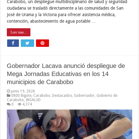
Carabobo, un despliegue multidisciplinario de salud y seguridad
ciudadana se trasladó directamente a las comunidades de San
José de Urama y la Victoria para ofrecer asistencia médica,
contención, abastecimiento de agua potable …
Leer mas...
Gobernador Lacava anunció despliegue de
Mega Jornadas Educativas en los 14
municipios de Carabobo
junio 19, 2026
0800 Bigote
,
Carabobo
,
Destacados
,
Gobernador
,
Gobierno de
Carabobo
,
INSALUD
0
4,374