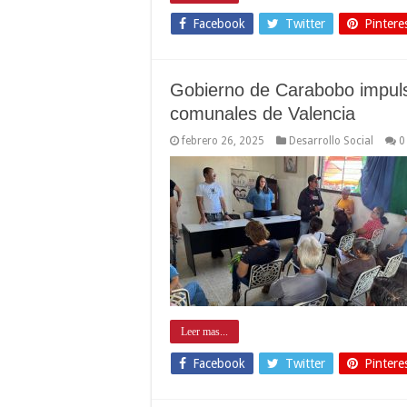
Facebook
Twitter
Pintere
Gobierno de Carabobo impuls
comunales de Valencia
febrero 26, 2025
Desarrollo Social
0
Leer mas...
Facebook
Twitter
Pintere