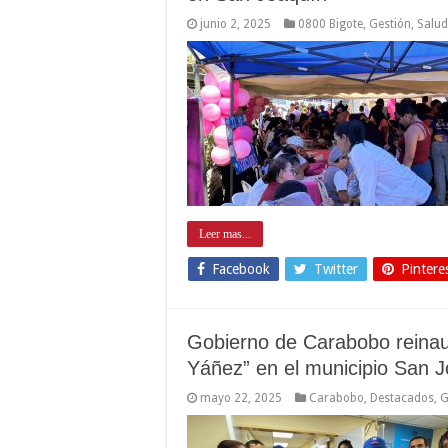
junio 2, 2025
0800 Bigote
,
Gestión
,
Salud
Leer mas...
Facebook
Twitter
Pintere
Gobierno de Carabobo reina
Yáñez” en el municipio San 
mayo 22, 2025
Carabobo
,
Destacados
,
G