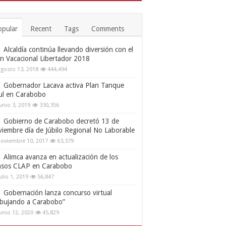
opular
Recent
Tags
Comments
Alcaldía continúa llevando diversión con el
an Vacacional Libertador 2018
gosto 13, 2018
444,494
Gobernador Lacava activa Plan Tanque
ul en Carabobo
unio 3, 2019
330,356
Gobierno de Carabobo decretó 13 de
viembre día de Júbilo Regional No Laborable
oviembre 10, 2017
63,379
Alimca avanza en actualización de los
nsos CLAP en Carabobo
ulio 1, 2019
56,847
Gobernación lanza concurso virtual
ibujando a Carabobo”
unio 12, 2020
45,829