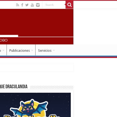
o
Publicaciones
Servicios
que Draculandia