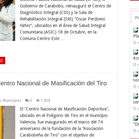
Gobierno de Carabobo, reinauguró el Centro de
Diagnóstico Integral (CDI) y la Sala de
P
Rehabilitación Integral (SRI) “Oscar Perdomo
Yáñez”, ubicados en el Área de Salud Integral
Comunitaria (ASIC) 18 de Octubre, en la
Pl
Comuna Centro Este …
a
Az
st
j
no
ntro Nacional de Masificación del Tiro
n
e
,
Municipios
0
1,458
ce
El “Centro Nacional de Masificación Deportiva”,
j
ubicado en el Polígono de Tiro en el municipio
Valencia, fue inaugurado en el marco del 74
“D
aniversario de la fundación de la “Asociación
j
Carabobeña de Tiro” con el objetivo de