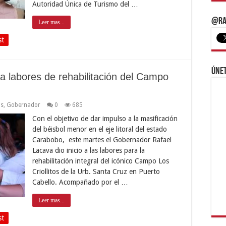
Autoridad Única de Turismo del …
@Ra
Leer mas...
st
Únet
a labores de rehabilitación del Campo
os
,
Gobernador
0
685
Con el objetivo de dar impulso a la masificación
del béisbol menor en el eje litoral del estado
Carabobo, este martes el Gobernador Rafael
Lacava dio inicio a las labores para la
rehabilitación integral del icónico Campo Los
Criollitos de la Urb. Santa Cruz en Puerto
Cabello. Acompañado por el …
Leer mas...
st