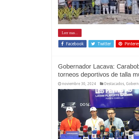
Leer mas...
Facebook
Twitter
Pintere
Gobernador Lacava: Carabob
torneos deportivos de talla m
noviembre 30, 2024
Destacados
,
Gobern