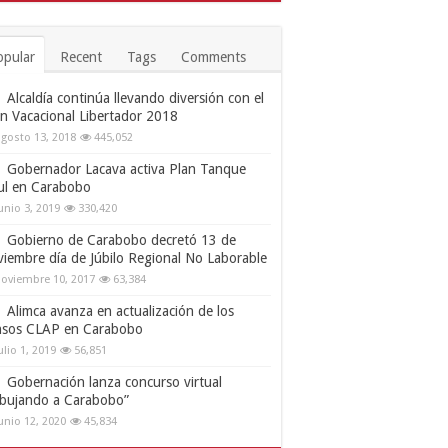
opular
Recent
Tags
Comments
Alcaldía continúa llevando diversión con el
an Vacacional Libertador 2018
gosto 13, 2018
445,052
Gobernador Lacava activa Plan Tanque
ul en Carabobo
unio 3, 2019
330,420
Gobierno de Carabobo decretó 13 de
viembre día de Júbilo Regional No Laborable
oviembre 10, 2017
63,384
Alimca avanza en actualización de los
nsos CLAP en Carabobo
ulio 1, 2019
56,851
Gobernación lanza concurso virtual
ibujando a Carabobo”
unio 12, 2020
45,834