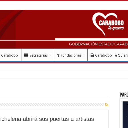
e Carabobo
Secretarías
Fundaciones
Carabobo Te Quier
mes del doblete s
Par
helena abrirá sus puertas a artistas