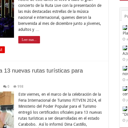
concierto de la Ruta Live con la presentación de
las más destacadas estrellas de la música
P
nacional e internacional, quienes dieron la
bienvenida al mes de diciembre junto a jóvenes,
adultos y …
Pl
a
Leer mas...
st
Az
j
a 13 nuevas rutas turísticas para
no
n
0
998
ce
Este viernes, en el marco de la celebración de la
Feria Internacional de Turismo FITVEN 2024, el
j
Ministerio del Poder Popular para el Turismo
entregó los certificados oficiales para 13 nuevas
“D
rutas turísticas a ser desarrolladas en el estado
j
Carabobo. Así lo informó Dina Castillo,