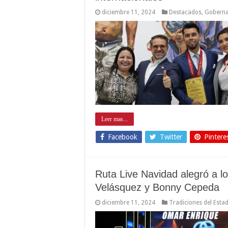
diciembre 11, 2024
Destacados
,
Gobern
Leer mas...
Facebook
Twitter
Pintere
Ruta Live Navidad alegró a 
Velásquez y Bonny Cepeda
diciembre 11, 2024
Tradiciones del Esta