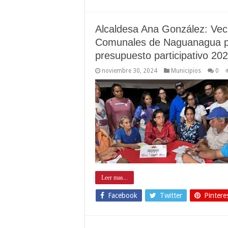
Alcaldesa Ana González: Ve
Comunales de Naguanagua pa
presupuesto participativo 20
noviembre 30, 2024
Municipios
0
Leer mas...
Facebook
Twitter
Pintere