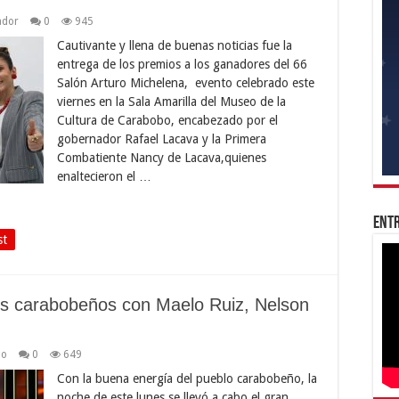
ador
0
945
Cautivante y llena de buenas noticias fue la
entrega de los premios a los ganadores del 66
Salón Arturo Michelena, evento celebrado este
viernes en la Sala Amarilla del Museo de la
Cultura de Carabobo, encabezado por el
gobernador Rafael Lacava y la Primera
Combatiente Nancy de Lacava,quienes
enaltecieron el …
Entr
st
los carabobeños con Maelo Ruiz, Nelson
do
0
649
Con la buena energía del pueblo carabobeño, la
noche de este lunes se llevó a cabo el gran