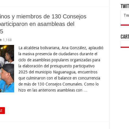
Twi
Tw
cinos y miembros de 130 Consejos
rticiparon en asambleas del
1x
ht
25
Cart
1,168
La alcaldesa bolivariana, Ana González, aplaudió
la masiva presencia de ciudadanos durante el
ciclo de asambleas populares organizadas para
la elaboración del presupuesto participativo
2025 del municipio Naguanagua, encuentros
que culminaron con el balance en concurrencia
de más de 130 Consejos Comunales. Como lo
hizo en las anteriores asambleas con …
st