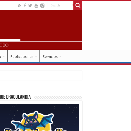
o
Publicaciones
Servicios
que Draculandia