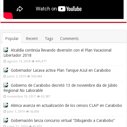
Popular
Recent
Tags
Comments
Alcaldía continúa llevando diversión con el Plan Vacacional
Libertador 2018
agosto 13, 2018
445,477
Gobernador Lacava activa Plan Tanque Azul en Carabobo
junio 3, 2019
330,484
Gobierno de Carabobo decretó 13 de noviembre día de Júbilo
Regional No Laborable
noviembre 10, 2017
63,387
Alimca avanza en actualización de los censos CLAP en Carabobo
julio 1, 2019
56,856
Gobernación lanza concurso virtual “Dibujando a Carabobo”
junio 12, 2020
45,837