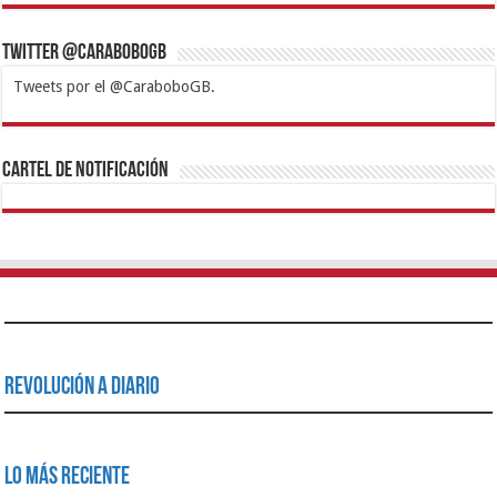
Twitter @CaraboboGB
Tweets por el @CaraboboGB.
1xbet
https://mvbcasino.com/
Betturkey
Betist
Kralbet
Supertotobet
Tipobet
Matadorbet
Mariobet
Cartel de Notificación
Revolución a Diario
Lo Más Reciente