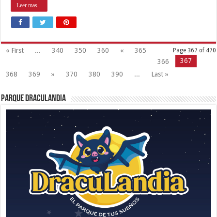
Leer mas...
« First
...
340
350
360
«
365
Page 367 of 470
367
366
368
369
»
370
380
390
...
Last »
Parque Draculandia