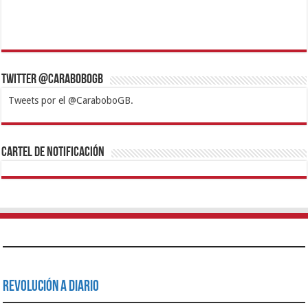
Twitter @CaraboboGB
Tweets por el @CaraboboGB.
1xbet
https://mvbcasino.com/
Betturkey
Betist
Kralbet
Supertotobet
Tipobet
Matadorbet
Mariobet
Cartel de Notificación
Revolución a Diario