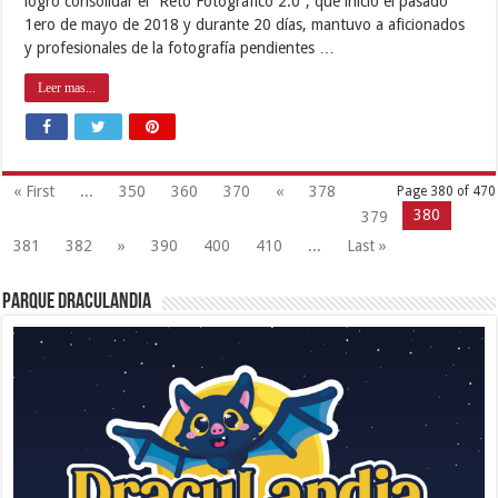
logró consolidar el “Reto Fotográfico 2.0”, que inició el pasado
1ero de mayo de 2018 y durante 20 días, mantuvo a aficionados
y profesionales de la fotografía pendientes …
Leer mas...
« First
...
350
360
370
«
378
Page 380 of 470
380
379
381
382
»
390
400
410
...
Last »
Parque Draculandia