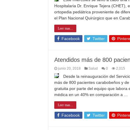
Hospitalaria Dr. Enrique Tejera (CHET), 
ortopedia pediátrica proveniente de di
el Plan Nacional Quirúrgico que en Cara
Leer mas...
Facebook
Twitter
Pintere
Atendidos más de 800 pacie
junio 20, 2018
Salud
0
2,015
Desde la reinauguración del Servici
más de 800 pacientes carabobeños y de e
gratuita por parte del equipo que labora
médica en un 40% en comparación a …
Leer mas...
Facebook
Twitter
Pintere