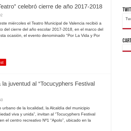
eatro” celebró cierre de año 2017-2018
Twi
02
Tw
este miércoles el Teatro Municipal de Valencia recibió a
1x
ht
ito del cierre del año escolar 2017-2018, en el marco del
esta ocasión, el evento denominado “Por La Vida y Por
Cart
st
a la juventud al “Tocucyphers Festival
50
o urbano de la localidad, la Alcaldía del municipio
iedad viva y unida”, invitan al “Tocucyphers Festival
en el centro recreativo Nº1 “Apolo”, ubicado en la