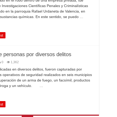
ado en el robo dentro de una empresa privada, fue
Investigaciones Científicas Penales y Criminalísticas
ado en la parroquia Rafael Urdaneta de Valencia, en
 sustancias químicas. En este sentido, se puedo …
st
e personas por diversos delitos
0
1,362
cadas en diversos delitos, fueron capturadas por
los operativos de seguridad realizados en seis municipios
ecuperación de un arma de fuego, un facsímil, productos
ta droga y un vehículo. …
st