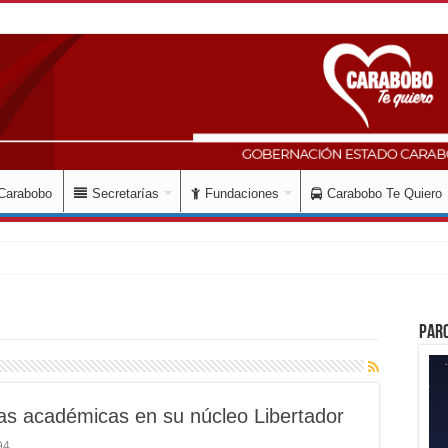
 Carabobo
Secretarías
Fundaciones
Carabobo Te Quiero
aldesa Riera supervisaron avan
Par
ras académicas en su núcleo Libertador
94