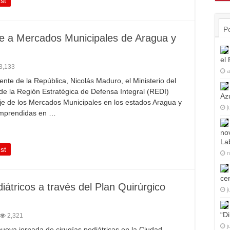
st
P
je a Mercados Municipales de Aragua y
el
3,133
a
nte de la República, Nicolás Maduro, el Ministerio del
de la Región Estratégica de Defensa Integral (REDI)
Az
aje de los Mercados Municipales en los estados Aragua y
j
emprendidas en …
no
La
st
n
ce
iátricos a través del Plan Quirúrgico
j
“D
2,321
j
nueva jornada de cirugías pediátricas en la Ciudad