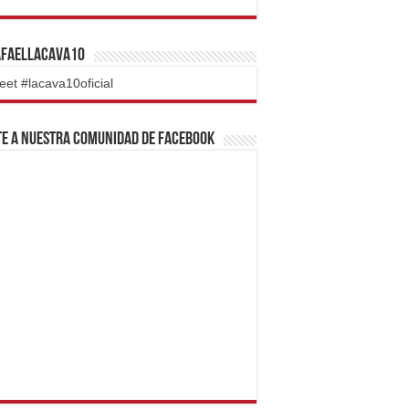
faelLacava10
eet #lacava10oficial
e a nuestra comunidad de Facebook