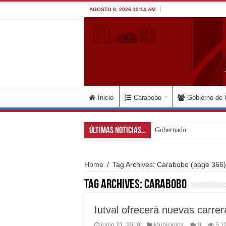
AGOSTO 8, 2026 12:14 AM
Inicio
Carabobo
Gobierno de
Últimas Noticias...
Gobernador Lacava y alc
Home
/
Tag Archives: Carabobo
(page 366)
Tag Archives:
Carabobo
Iutval ofrecerá nuevas carre
junio 21, 2018
Municipios
0
5,1