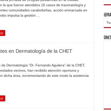
en la que fueron atendidos 16 casos de traumatología y
ferentes comunidades carabobeñas, acción enmarcada en
@Ra
bobo impulsa la gestión …
Tw
st
Únet
ntes en Dermatología de la CHET
o de Dermatología “Dr. Fernando Aguilera” de la CHET,
stados vecinos, han recibido atención oportuna y
 en dicha área, incrementando de este modo la asistencia
st