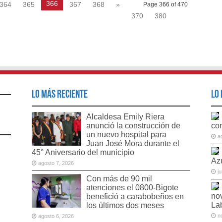
366
364
365
367
368
»
Page 366 of 470
370
380
Lo Más Reciente
Lo 
Alcaldesa Emily Riera
anunció la construcción de
co
un nuevo hospital para
a
Juan José Mora durante el
45° Aniversario del municipio
Az
agosto 7, 2026
j
Con más de 90 mil
atenciones el 0800-Bigote
no
benefició a carabobeños en
La
los últimos dos meses
n
agosto 6, 2026