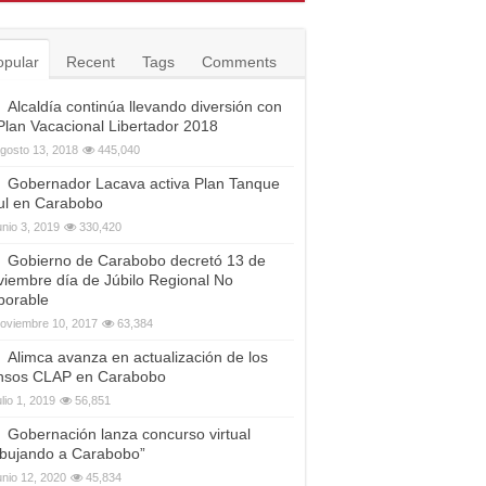
opular
Recent
Tags
Comments
Alcaldía continúa llevando diversión con
 Plan Vacacional Libertador 2018
gosto 13, 2018
445,040
Gobernador Lacava activa Plan Tanque
ul en Carabobo
unio 3, 2019
330,420
Gobierno de Carabobo decretó 13 de
viembre día de Júbilo Regional No
borable
oviembre 10, 2017
63,384
Alimca avanza en actualización de los
nsos CLAP en Carabobo
ulio 1, 2019
56,851
Gobernación lanza concurso virtual
ibujando a Carabobo”
unio 12, 2020
45,834