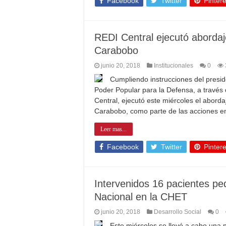
Facebook
Twitter
Pintere
REDI Central ejecutó aborda
Carabobo
junio 20, 2018
Institucionales
0
Cumpliendo instrucciones del preside
Poder Popular para la Defensa, a través 
Central, ejecutó este miércoles el abord
Carabobo, como parte de las acciones 
Leer mas...
Facebook
Twitter
Pintere
Intervenidos 16 pacientes ped
Nacional en la CHET
junio 20, 2018
Desarrollo Social
0
Este miércoles se llevó a cabo una 