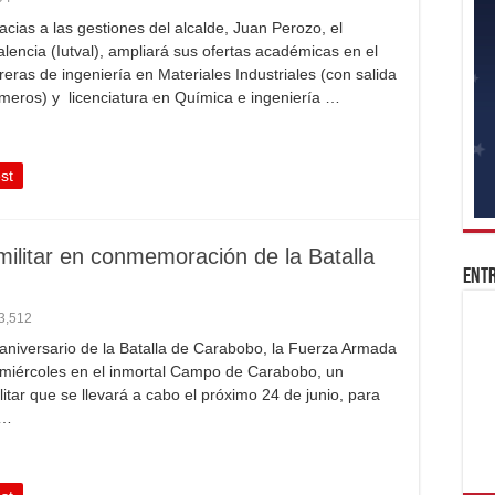
acias a las gestiones del alcalde, Juan Perozo, el
Valencia (Iutval), ampliará sus ofertas académicas en el
reras de ingeniería en Materiales Industriales (con salida
ímeros) y licenciatura en Química e ingeniería …
st
 militar en conmemoración de la Batalla
Entr
3,512
niversario de la Batalla de Carabobo, la Fuerza Armada
e miércoles en el inmortal Campo de Carabobo, un
litar que se llevará a cabo el próximo 24 de junio, para
 …