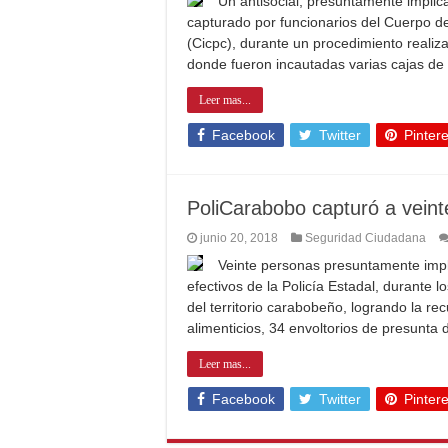
Un antisocial, presuntamente implic
capturado por funcionarios del Cuerpo de 
(Cicpc), durante un procedimiento realiz
donde fueron incautadas varias cajas de
Leer mas...
Facebook
Twitter
Pintere
PoliCarabobo capturó a veint
junio 20, 2018
Seguridad Ciudadana
Veinte personas presuntamente impli
efectivos de la Policía Estadal, durante 
del territorio carabobeño, logrando la r
alimenticios, 34 envoltorios de presun
Leer mas...
Facebook
Twitter
Pintere