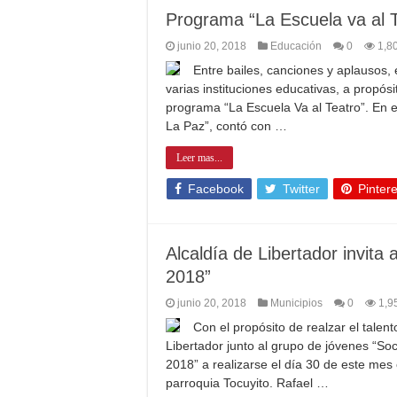
Programa “La Escuela va al T
junio 20, 2018
Educación
0
1,8
Entre bailes, canciones y aplausos, 
varias instituciones educativas, a propós
programa “La Escuela Va al Teatro”. En 
La Paz”, contó con …
Leer mas...
Facebook
Twitter
Pintere
Alcaldía de Libertador invita 
2018”
junio 20, 2018
Municipios
0
1,9
Con el propósito de realzar el talent
Libertador junto al grupo de jóvenes “Soc
2018” a realizarse el día 30 de este mes 
parroquia Tocuyito. Rafael …