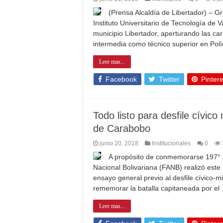
(Prensa Alcaldía de Libertador) – Gr
Instituto Universitario de Tecnología de 
municipio Libertador, aperturando las car
intermedia como técnico superior en Pol
Leer mas...
Facebook
Twitter
Pintere
Todo listo para desfile cívico
de Carabobo
junio 20, 2018
Institucionales
0
A propósito de conmemorarse 197° a
Nacional Bolivariana (FANB) realizó est
ensayo general previo al desfile cívico-mi
rememorar la batalla capitaneada por el
Leer mas...