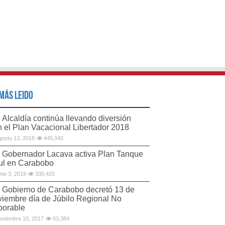
Más Leido
Alcaldía continúa llevando diversión
n el Plan Vacacional Libertador 2018
gosto 13, 2018
445,040
Gobernador Lacava activa Plan Tanque
ul en Carabobo
unio 3, 2019
330,420
Gobierno de Carabobo decretó 13 de
viembre día de Júbilo Regional No
borable
oviembre 10, 2017
63,384