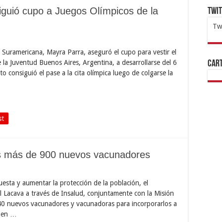
guió cupo a Juegos Olímpicos de la
Twi
Tw
1x
ht
uramericana, Mayra Parra, aseguró el cupo para vestir el
e la Juventud Buenos Aires, Argentina, a desarrollarse del 6
Cart
o consiguió el pase a la cita olímpica luego de colgarse la
st
s más de 900 nuevos vacunadores
esta y aumentar la protección de la población, el
 Lacava a través de Insalud, conjuntamente con la Misión
940 nuevos vacunadores y vacunadoras para incorporarlos a
s en …