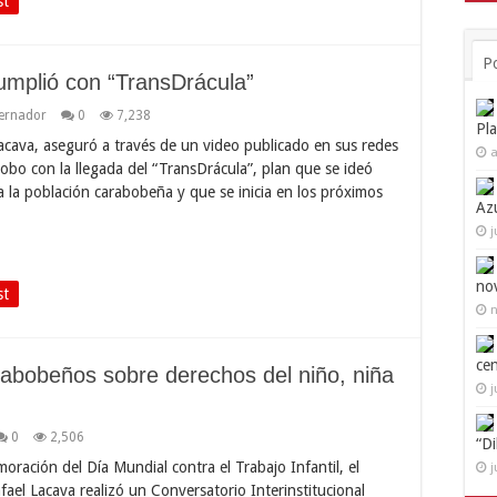
st
P
mplió con “TransDrácula”
ernador
0
7,238
Pl
cava, aseguró a través de un video publicado en sus redes
a
bobo con la llegada del “TransDrácula”, plan que se ideó
a la población carabobeña y que se inicia en los próximos
Az
j
no
st
n
ce
rabobeños sobre derechos del niño, niña
j
0
2,506
“D
oración del Día Mundial contra el Trabajo Infantil, el
j
l Lacava realizó un Conversatorio Interinstitucional