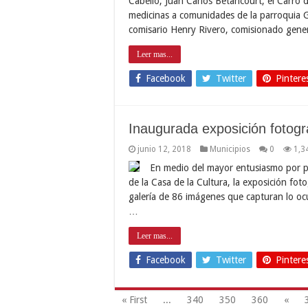
Cabello, Juan Carlos Betancourt, el Carro 
medicinas a comunidades de la parroquia G
comisario Henry Rivero, comisionado gene
Leer mas...
Facebook
Twitter
Pintere
Inaugurada exposición fotográ
junio 12, 2018
Municipios
0
1,3
En medio del mayor entusiasmo por pa
de la Casa de la Cultura, la exposición foto
galería de 86 imágenes que capturan lo oc
…
Leer mas...
Facebook
Twitter
Pintere
« First
...
340
350
360
«