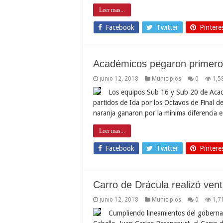
Leer mas...
Facebook
Twitter
Pintere
Académicos pegaron primero 
junio 12, 2018
Municipios
0
1,5
Los equipos Sub 16 y Sub 20 de Acade
partidos de Ida por los Octavos de Final d
naranja ganaron por la mínima diferencia 
Leer mas...
Facebook
Twitter
Pintere
Carro de Drácula realizó ven
junio 12, 2018
Municipios
0
1,7
Cumpliendo lineamientos del gobernad