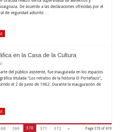
de Drácula realizó venta supervisada de alimentos y
oaigoaza. De acuerdo a las declaraciones ofrecidas por el
ral de seguridad adscrito …
st
fica en la Casa de la Cultura
41
rte del público asistente, fue inaugurada en los espacios
gráfica titulada “Los retratos de la historia El Porteñazo”,
urrido el 2 de junio de 1962. Durante la inauguración de
st
370
368
369
371
372
»
Page 370 of 470