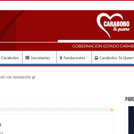
e Carabobo
Secretarías
Fundaciones
Carabobo Te Quier
Par
o
44