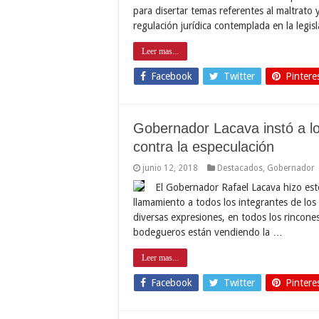
para disertar temas referentes al maltrato y
regulación jurídica contemplada en la legi
Leer mas...
Facebook
Twitter
Pintere
Gobernador Lacava instó a lo
contra la especulación
junio 12, 2018
Destacados
,
Gobernador
El Gobernador Rafael Lacava hizo este
llamamiento a todos los integrantes de los
diversas expresiones, en todos los rincone
bodegueros están vendiendo la …
Leer mas...
Facebook
Twitter
Pintere