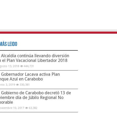
Más Leido
Alcaldía continúa llevando diversión
n el Plan Vacacional Libertador 2018
gosto 13, 2018
444,731
Gobernador Lacava activa Plan
nque Azul en Carabobo
unio 3, 2019
330,381
Gobierno de Carabobo decretó 13 de
viembre día de Júbilo Regional No
borable
oviembre 10, 2017
63,382