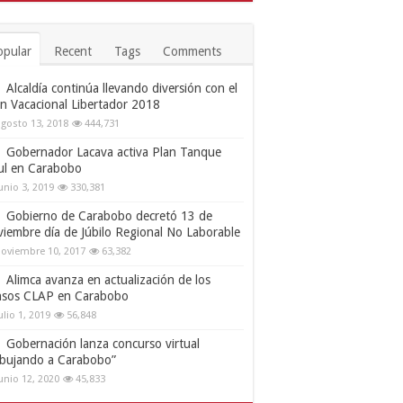
opular
Recent
Tags
Comments
Alcaldía continúa llevando diversión con el
an Vacacional Libertador 2018
gosto 13, 2018
444,731
Gobernador Lacava activa Plan Tanque
ul en Carabobo
unio 3, 2019
330,381
Gobierno de Carabobo decretó 13 de
viembre día de Júbilo Regional No Laborable
oviembre 10, 2017
63,382
Alimca avanza en actualización de los
nsos CLAP en Carabobo
ulio 1, 2019
56,848
Gobernación lanza concurso virtual
ibujando a Carabobo”
unio 12, 2020
45,833