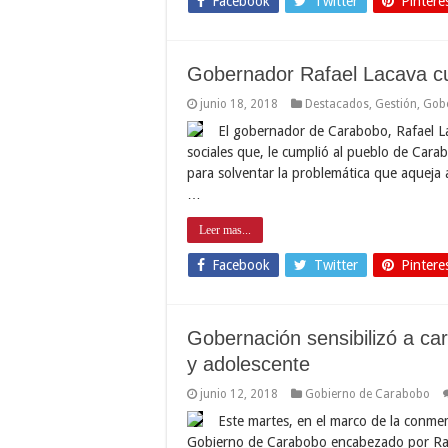
Facebook
Twitter
Pintere
Gobernador Rafael Lacava cu
junio 18, 2018
Destacados
,
Gestión
,
Gob
El gobernador de Carabobo, Rafael La
sociales que, le cumplió al pueblo de Cara
para solventar la problemática que aqueja 
…
Leer mas...
Facebook
Twitter
Pintere
Gobernación sensibilizó a ca
y adolescente
junio 12, 2018
Gobierno de Carabobo
Este martes, en el marco de la conmem
Gobierno de Carabobo encabezado por Rafae