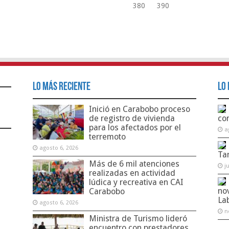
380
390
Lo Más Reciente
Lo 
Inició en Carabobo proceso
de registro de vivienda
co
para los afectados por el
a
terremoto
agosto 6, 2026
Ta
Más de 6 mil atenciones
j
realizadas en actividad
lúdica y recreativa en CAI
no
Carabobo
La
agosto 6, 2026
n
Ministra de Turismo lideró
encuentro con prestadores