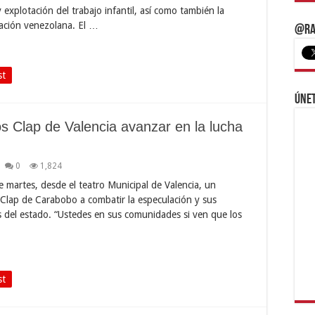
 explotación del trabajo infantil, así como también la
slación venezolana. El …
@Ra
st
Únet
s Clap de Valencia avanzar en la lucha
0
1,824
 martes, desde el teatro Municipal de Valencia, un
 Clap de Carabobo a combatir la especulación y sus
s del estado. “Ustedes en sus comunidades si ven que los
st