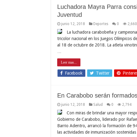
Luchadora Mayra Parra consi
Juventud
junio 12, 2018
Deportes
0
2,660
La luchadora carabobeña y campeona S
tricolor nacional en los Juegos Olímpicos d
al 18 de octubre de 2018. La atleta vinotint
…
Leer mas...
Facebook
Twitter
Pintere
En Carabobo serán formado
junio 12, 2018
Salud
0
2,794
Con miras de brindar una mayor respu
Gobierno de Carabobo, liderado por Rafael
Barrio Adentro, arrancó la formación de 
las actividades de inmunización sostenida