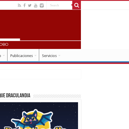
o
Publicaciones
Servicios
que Draculandia