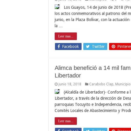
Los Guayos, 14 de junio de 2018 (Pre
los actos conmemorativos al patrono del m
junio, en la Plaza Bolívar, con la actuació
la …
Leer mas...
Facebook
Twitter
Pintere
Alimca benefició a 14 mil fam
Libertador
junio 18, 2018
Carabobo Clap
,
Municipio
(Alcaldía de Libertador)- Conforme a l
Libertador, a través de la dirección de Des
parroquias Tocuyito e Independencia, recib
Comités Locales de Abastecimiento y Pro
Leer mas...