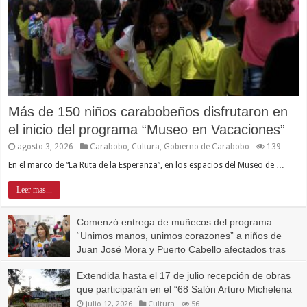
Más de 150 niños carabobeños disfrutaron en
el inicio del programa “Museo en Vacaciones”
agosto 3, 2026
Carabobo
,
Cultura
,
Gobierno de Carabobo
139
En el marco de “La Ruta de la Esperanza”, en los espacios del Museo de …
Leer mas...
Comenzó entrega de muñecos del programa
“Unimos manos, unimos corazones” a niños de
Juan José Mora y Puerto Cabello afectados tras
terremotos
Extendida hasta el 17 de julio recepción de obras
julio 23, 2026
Carabobo
,
Carabobo Sostenible
,
Cultura
351
que participarán en el “68 Salón Arturo Michelena
julio 12, 2026
Cultura
56