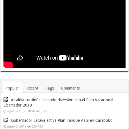
Popular
Recent
Tags
Comments
Alcaldía continúa llevando diversión con el Plan Vacacional
Libertador 2018
agosto 13, 2018
445,289
Gobernador Lacava activa Plan Tanque Azul en Carabobo
junio 3, 2019
330,453