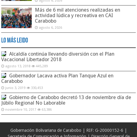
agosto 6, 2026
Más de 6 mil atenciones realizadas en
actividad lúdica y recreativa en CAI
Carabobo
agosto 6, 2026
Lo Más Leido
Alcaldía continúa llevando diversión con el Plan
Vacacional Libertador 2018
agosto 13, 2018
445,289
Gobernador Lacava activa Plan Tanque Azul en
Carabobo
junio 3, 2019
330,453
Gobierno de Carabobo decretó 13 de noviembre día de
Júbilo Regional No Laborable
noviembre 10, 2017
63,386
Gobernación Bolivariana de Carabobo | RIF: G-20000152-6 |
Secretaría de Comunicación e Información | Dirección General de