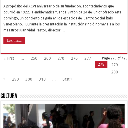
A propósito del XCVI aniversario de su fundación, acontecimiento que
ocurrió en 1922, la emblemática “Banda Sinfónica 24 de Junio” ofreció este
domingo, un concierto de gala en los espacios del Centro Social Ítalo
Venezolano. Durante la presentación la institución rindió homenaje a los
maestros Juan Vidal Pastor, director …
Leer mas...
« First
...
250
260
270
276
277
Page 278 of 426
278
279
280
»
290
300
310
...
Last »
Cultura