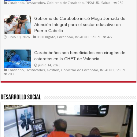
Carabobo
,
Destacados
,
Gobierno de Carabobo
,
INSALUD
,
Salud
259
Gobierno de Carabobo inició Mega Jornada de
Atención Integral para el sector educativo en
Puerto Cabello
junio 18, 2026
0800 Bigote
,
Carabobo
,
INSALUD
,
Salud
422
Carabobeños son beneficiados con cirugías de
cataratas en la CHET de Valencia
junio 14, 2026
Carabobo
,
Destacados
,
Gestión
,
Gobierno de Carabobo
,
INSALUD
,
Salud
203
Desarrollo Social