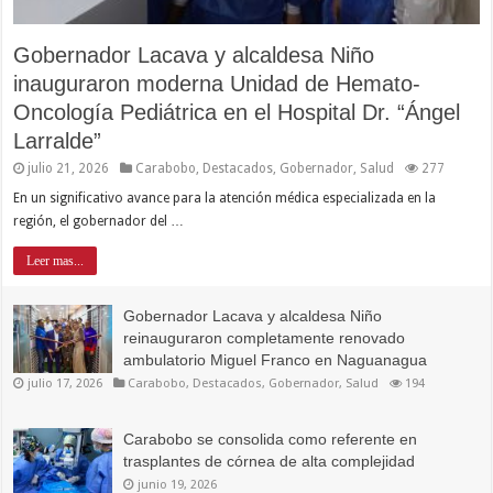
Gobernador Lacava y alcaldesa Niño
inauguraron moderna Unidad de Hemato-
Oncología Pediátrica en el Hospital Dr. “Ángel
Larralde”
julio 21, 2026
Carabobo
,
Destacados
,
Gobernador
,
Salud
277
En un significativo avance para la atención médica especializada en la
región, el gobernador del …
Leer mas...
Gobernador Lacava y alcaldesa Niño
reinauguraron completamente renovado
ambulatorio Miguel Franco en Naguanagua
julio 17, 2026
Carabobo
,
Destacados
,
Gobernador
,
Salud
194
Carabobo se consolida como referente en
trasplantes de córnea de alta complejidad
junio 19, 2026