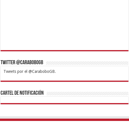
Twitter @CaraboboGB
Tweets por el @CaraboboGB.
1xbet
https://mvbcasino.com/
Betturkey
Betist
Kralbet
Supertotobet
Tipobet
Matadorbet
Mariobet
Cartel de Notificación