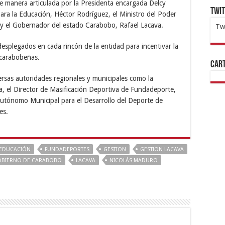
e manera articulada por la Presidenta encargada Delcy
Twi
ara la Educación, Héctor Rodríguez, el Ministro del Poder
, y el Gobernador del estado Carabobo, Rafael Lacava.
Tw
1x
ht
splegados en cada rincón de la entidad para incentivar la
 carabobeñas.
Cart
ersas autoridades regionales y municipales como la
, el Director de Masificación Deportiva de Fundadeporte,
 Autónomo Municipal para el Desarrollo del Deporte de
es.
EDUCACIÓN
FUNDADEPORTES
GESTION
GESTION LACAVA
BIERNO DE CARABOBO
LACAVA
NICOLÁS MADURO