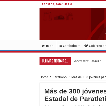
AGOSTO 8, 2026 1:47 AM
Inicio
Carabobo
Gobierno d
Últimas Noticias...
Gobernador Lacava a un 
Home
/
Carabobo
/
Más de 300 jóvenes part
Más de 300 jóvenes
Estadal de Paratl