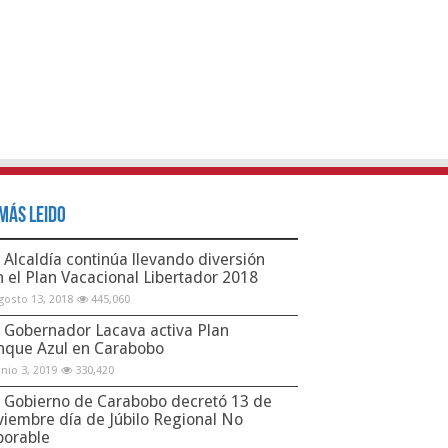
Más Leido
Alcaldía continúa llevando diversión
n el Plan Vacacional Libertador 2018
gosto 13, 2018
445,060
Gobernador Lacava activa Plan
nque Azul en Carabobo
unio 3, 2019
330,420
Gobierno de Carabobo decretó 13 de
viembre día de Júbilo Regional No
borable