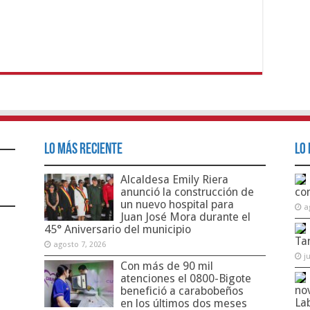
Lo Más Reciente
Lo 
Alcaldesa Emily Riera
anunció la construcción de
co
un nuevo hospital para
a
Juan José Mora durante el
45° Aniversario del municipio
Ta
agosto 7, 2026
j
Con más de 90 mil
atenciones el 0800-Bigote
no
benefició a carabobeños
La
en los últimos dos meses