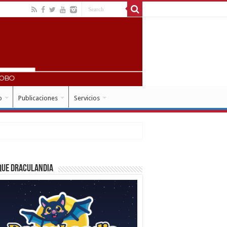
o
Publicaciones
Servicios
que Draculandia