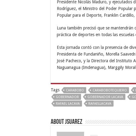
Presidente Nicolás Maduro, y ejecutados d
Rodríguez, el Ministro del Poder Popular p
Popular para el Deporte, Franklin Cardillo
Luna también precisó que se mantendrán de
práctica de deportes en todas las escuelas
Esta jornada contó con la presencia de div
Presidenta de Fundaniño, Morella Saavedra
José Pacheco, y la Directora del Instituto
Naguanagua (Imdenagua), Marggily Moral
Tags
CARABOBO
CARABOBOTEQUIERO
GOBERNADOR
GOBERNADOR LACAVA
GO
RAFAEL LACAVA
RAFAELLACAVA
About Jsuarez