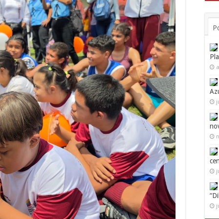
P
Pl
a
Az
j
no
n
ce
j
“D
j