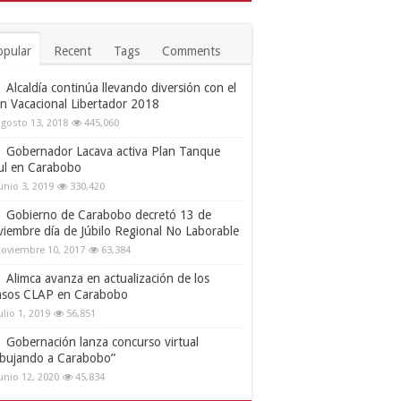
opular
Recent
Tags
Comments
Alcaldía continúa llevando diversión con el
an Vacacional Libertador 2018
gosto 13, 2018
445,060
Gobernador Lacava activa Plan Tanque
ul en Carabobo
unio 3, 2019
330,420
Gobierno de Carabobo decretó 13 de
viembre día de Júbilo Regional No Laborable
oviembre 10, 2017
63,384
Alimca avanza en actualización de los
nsos CLAP en Carabobo
ulio 1, 2019
56,851
Gobernación lanza concurso virtual
ibujando a Carabobo”
unio 12, 2020
45,834