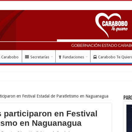
e Carabobo
Secretarías
Fundaciones
Carabobo Te Quier
mes del doblete sísmico:
iciparon en Festival Estadal de Paratletismo en Naguanagua
Par
 participaron en Festival
etismo en Naguanagua