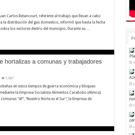
 Juan Carlos Betancourt, referente al trabajo que llevan a cabo
 la distribución del gas domestico, informó que hasta la fecha
todos los sectores dentro del municipio. Durante su …
P
Pl
e hortalizas a comunas y trabajadores
a
Az
1,567
j
bobeñas en estos tiempos de guerra económica y bloqueo
mediante la Empresa Socialista Alimentos Carabobo (Alimca)
no
s comunas “4F”, “Nuestro Norte es el Sur”, la Empresa de
n
ce
j