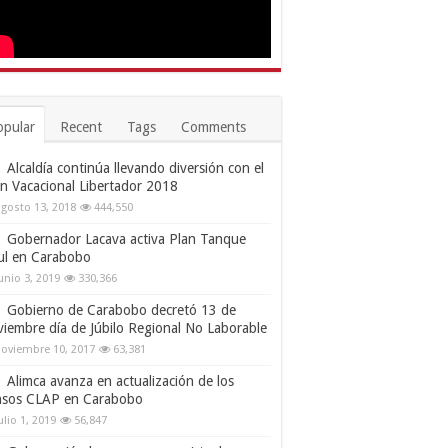
opular
Recent
Tags
Comments
Alcaldía continúa llevando diversión con el
an Vacacional Libertador 2018
gosto 13, 2018
444,550
Gobernador Lacava activa Plan Tanque
ul en Carabobo
unio 3, 2019
330,366
Gobierno de Carabobo decretó 13 de
viembre día de Júbilo Regional No Laborable
oviembre 10, 2017
63,381
Alimca avanza en actualización de los
nsos CLAP en Carabobo
ulio 1, 2019
56,847