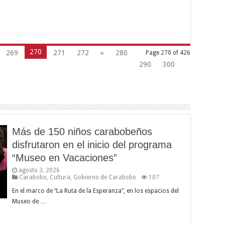
270
269
271
272
»
280
Page 270 of 426
290
300
Más de 150 niños carabobeños
disfrutaron en el inicio del programa
“Museo en Vacaciones”
agosto 3, 2026
Carabobo
,
Cultura
,
Gobierno de Carabobo
107
En el marco de “La Ruta de la Esperanza”, en los espacios del
Museo de …