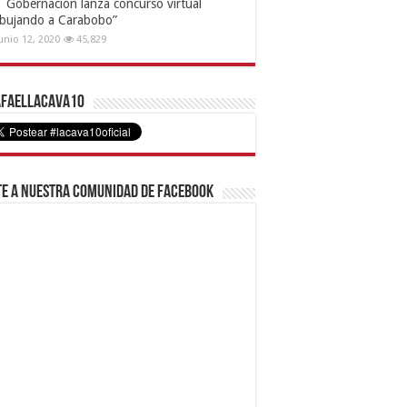
Gobernación lanza concurso virtual
ibujando a Carabobo”
unio 12, 2020
45,829
faelLacava10
e a nuestra comunidad de Facebook