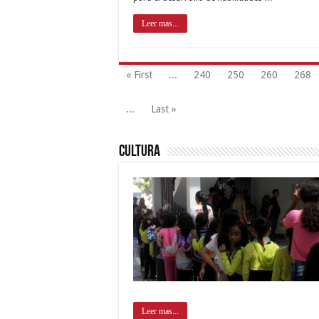
Leer mas...
« First
...
240
250
260
268
...
Last »
Cultura
Leer mas...