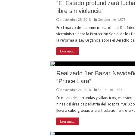
“El Estado profundizará lucha
libre sin violencia”
noviembre 25, 2018
Gestión
1,578
En el marco de la conmemoración del Día Interna
viceministra para la Protección Social de los 
la reforma a Ley Orgánica sobre el Derecho de
Leer mas...
Realizado 1er Bazar Navideño 
“Prince Lara”
noviembre 24, 2018
Salud
1,527
En medio de parrandas y villancicos, este viern
niñas del área de pediatría del Hospital “Dr. Ad
llevó a cabo gracias a la articulación entre l
Leer mas...