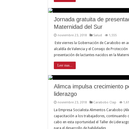
Jornada gratuita de presentac
Maternidad del Sur
noviembre 23, 2018
Salud
1,555
Este viernes la Gobernación de Carabobo en acc
alcaldía de Valencia y el Consejo de Protección
presentación de lactantes nacidos en la Matern
Leer mas...
Alimca impulsa crecimiento pe
liderazgo
noviembre 23, 2018
Carabobo Clap
1,6
La Empresa Socialista Alimentos Carabobo (Alimc
capacitación a los trabajadores, continuando c
cabo en esta oportunidad el Taller de Liderazg
para el desarrollo de habilidades …