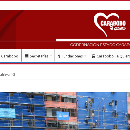
e Carabobo
Secretarías
Fundaciones
Carabobo Te Quier
ldesa Riera supervisaron avances de reconstrucción de viviendas en Juan