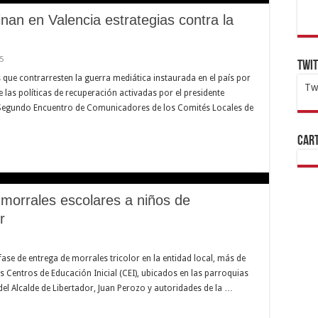
an en Valencia estrategias contra la
5
Twi
 que contrarresten la guerra mediática instaurada en el país por
Tw
e las políticas de recuperación activadas por el presidente
l Segundo Encuentro de Comunicadores de los Comités Locales de
1x
ht
Cart
morrales escolares a niños de
r
fase de entrega de morrales tricolor en la entidad local, más de
s Centros de Educación Inicial (CEI), ubicados en las parroquias
del Alcalde de Libertador, Juan Perozo y autoridades de la …