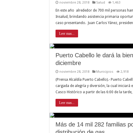
noviembre 28, 2018
Salud
1,463
En este año alrededor de 700 mil personas han 
Insalud, brindando asistencia primaria oportun
caso presentando. Juan Carlos Yánez, presiden
Leer mas...
Puerto Cabello le dará la bie
diciembre
noviembre 28, 2018
Municipios
2,918
(Prensa Alcaldía Puerto Cabello).- Puerto Cabe
cargada de alegría y diversión, la cual iniciará 
Casco Histórico a partir de las 6:00 de la tard
Leer mas...
Más de 14 mil 282 familias po
distribución de gas