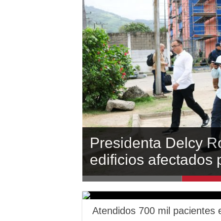
Inició en Carabobo 
Presidenta Delcy R
Carabobo participó 
Gobernador Lacava 
Gobernador Lacava 
por el terremoto
edificios afectados
comercio exterior
asfaltado en la auto
reconstrucción de 
Atendidos 700 mil pacientes 