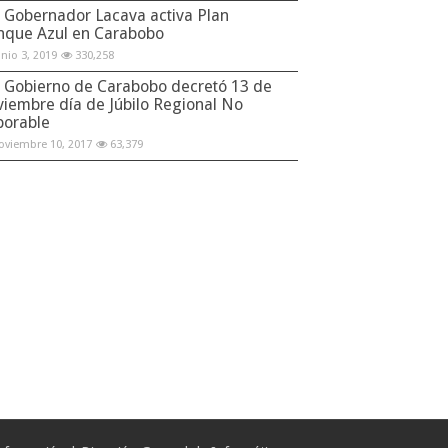
Gobernador Lacava activa Plan
nque Azul en Carabobo
unio 3, 2019
330,258
Gobierno de Carabobo decretó 13 de
viembre día de Júbilo Regional No
borable
oviembre 10, 2017
63,379