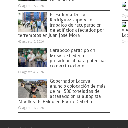
agosto 5, 2026
Ta
Presidenta Delcy
j
Rodríguez supervisó
trabajos de recuperación
no
de edificios afectados por
La
terremotos en Juan José Mora
n
agosto 5, 2026
Carabobo participó en
Mesa de trabajo
presidencial para potenciar
comercio exterior
agosto 4, 2026
Gobernador Lacava
anunció colocación de más
de mil 500 toneladas de
asfaltado en la autopista
Muelles- El Palito en Puerto Cabello
agosto 4, 2026