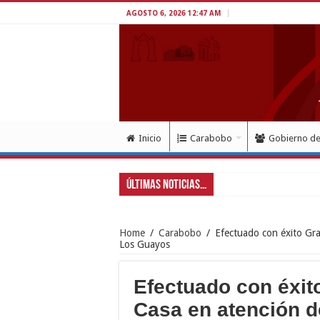
AGOSTO 6, 2026 12:47 AM
Inicio
Carabobo
Gobierno d
Últimas Noticias...
Presidenta Delcy Rodríg
Home
/
Carabobo
/
Efectuado con éxito Gr
Los Guayos
Efectuado con éxit
Casa en atención d