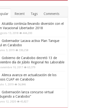
opular
Recent
Tags
Comments
Alcaldía continúa llevando diversión con el
an Vacacional Libertador 2018
gosto 13, 2018
444,200
Gobernador Lacava activa Plan Tanque
ul en Carabobo
unio 3, 2019
330,258
Gobierno de Carabobo decretó 13 de
viembre día de Júbilo Regional No Laborable
oviembre 10, 2017
63,379
Alimca avanza en actualización de los
nsos CLAP en Carabobo
ulio 1, 2019
56,846
Gobernación lanza concurso virtual
ibujando a Carabobo”
unio 12, 2020
45,827