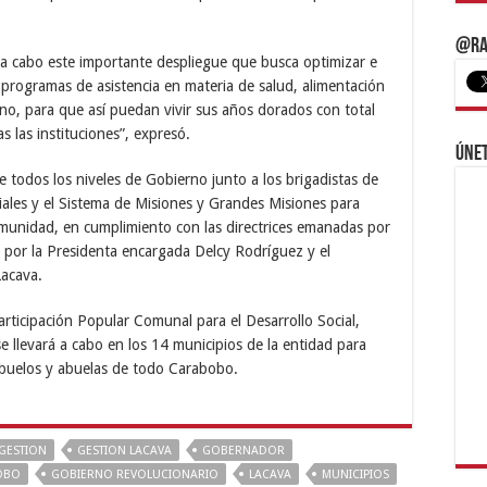
@Ra
 a cabo este importante despliegue que busca optimizar e
 programas de asistencia en materia de salud, alimentación
no, para que así puedan vivir sus años dorados con total
 las instituciones”, expresó.
Únet
e todos los niveles de Gobierno junto a los brigadistas de
iales y el Sistema de Misiones y Grandes Misiones para
munidad, en cumplimiento con las directrices emanadas por
 por la Presidenta encargada Delcy Rodríguez y el
acava.
Participación Popular Comunal para el Desarrollo Social,
 llevará a cabo en los 14 municipios de la entidad para
abuelos y abuelas de todo Carabobo.
GESTION
GESTION LACAVA
GOBERNADOR
OBO
GOBIERNO REVOLUCIONARIO
LACAVA
MUNICIPIOS