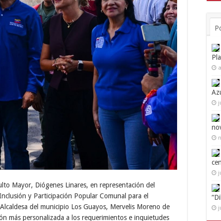
P
Pl
a
Az
j
no
n
ce
j
Adulto Mayor, Diógenes Linares, en representación del
 Inclusión y Participación Popular Comunal para el
“D
a Alcaldesa del municipio Los Guayos, Mervelis Moreno de
j
ión más personalizada a los requerimientos e inquietudes