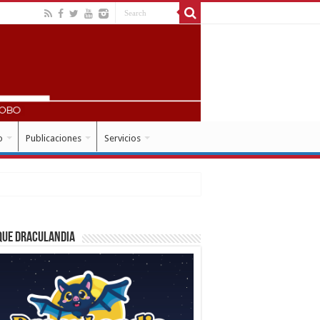
o
Publicaciones
Servicios
que Draculandia