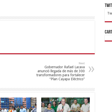
Twi
Tw
1x
ht
Cart
Next
Gobernador Rafael Lacava
anunció llegada de más de 300
transformadores para fortalecer
“Plan Cayapa Eléctrico”