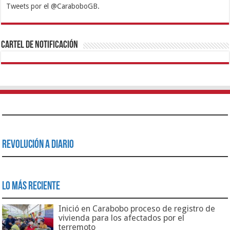
Tweets por el @CaraboboGB.
1xbet
https://mvbcasino.com/
Betturkey
Betist
Kralbet
Supertotobet
Tipobet
Matadorbet
Mariobet
Cartel de Notificación
Revolución a Diario
Lo Más Reciente
Inició en Carabobo proceso de registro de
vivienda para los afectados por el
terremoto