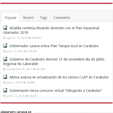
Popular
Recent
Tags
Comments
Alcaldía continúa llevando diversión con el Plan Vacacional
Libertador 2018
agosto 13, 2018
444,831
Gobernador Lacava activa Plan Tanque Azul en Carabobo
junio 3, 2019
330,401
Gobierno de Carabobo decretó 13 de noviembre día de Júbilo
Regional No Laborable
noviembre 10, 2017
63,383
Alimca avanza en actualización de los censos CLAP en Carabobo
julio 1, 2019
56,848
Gobernación lanza concurso virtual “Dibujando a Carabobo”
junio 12, 2020
45,833