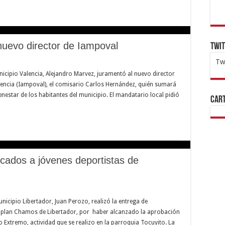
nuevo director de Iampoval
Twi
Tw
unicipio Valencia, Alejandro Marvez, juramentó al nuevo director
1x
ht
lencia (Iampoval), el comisario Carlos Hernández, quién sumará
enestar de los habitantes del municipio. El mandatario local pidió
Cart
icados a jóvenes deportistas de
municipio Libertador, Juan Perozo, realizó la entrega de
el plan Chamos de Libertador, por haber alcanzado la aprobación
o Extremo, actividad que se realizo en la parroquia Tocuyito. La