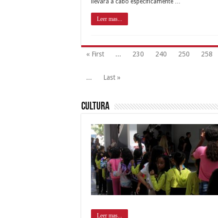
llevará a cabo específicamente …
Leer mas...
« First
...
230
240
250
258
...
Last »
Cultura
Leer mas...