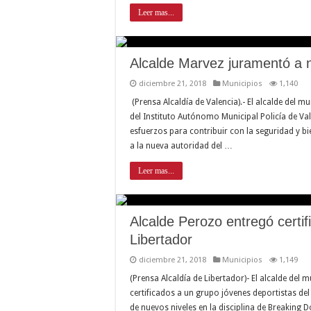
Leer mas...
Alcalde Marvez juramentó a 
diciembre 21, 2018
Municipios
1,140
(Prensa Alcaldía de Valencia).- El alcalde del m
del Instituto Autónomo Municipal Policía de Va
esfuerzos para contribuir con la seguridad y bi
a la nueva autoridad del …
Leer mas...
Alcalde Perozo entregó certif
Libertador
diciembre 21, 2018
Municipios
1,149
(Prensa Alcaldía de Libertador)- El alcalde del 
certificados a un grupo jóvenes deportistas d
de nuevos niveles en la disciplina de Breaking D