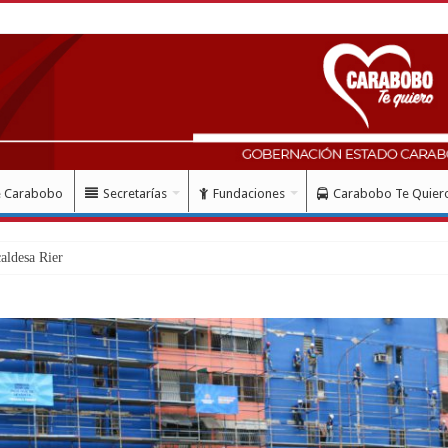
e Carabobo
Secretarías
Fundaciones
Carabobo Te Quier
ldesa Riera supervisaron avances de reconstrucción de viviendas en Juan José