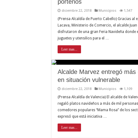
porteños
diciembre 22, 2018
Municipios
1,547
(Prensa Alcaldía de Puerto Cabello) Gracias al
Lacava, Ministerio de Comercio, el alcalde Jua
disfrutaron de una gran Feria Navideña donde e
juguetes y utensilios para el …
Leer mas...
Alcalde Marvez entregó más d
en situación vulnerable
diciembre 22, 2018
Municipios
1,109
(Prensa Alcaldía de Valencia) El alcalde de Val
regaló platos navideños a más de mil personas 
comedores populares “Mama Rosa” de los sector
expresó que está iniciativa …
Leer mas...