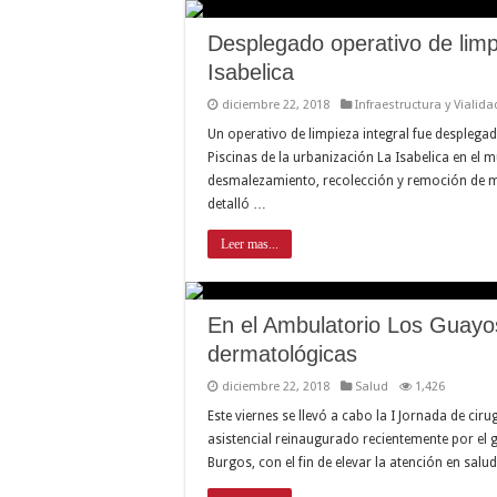
Desplegado operativo de lim
Isabelica
diciembre 22, 2018
Infraestructura y Vialida
Un operativo de limpieza integral fue despleg
Piscinas de la urbanización La Isabelica en el m
desmalezamiento, recolección y remoción de ma
detalló …
Leer mas...
En el Ambulatorio Los Guayos 
dermatológicas
diciembre 22, 2018
Salud
1,426
Este viernes se llevó a cabo la I Jornada de c
asistencial reinaugurado recientemente por el 
Burgos, con el fin de elevar la atención en salu