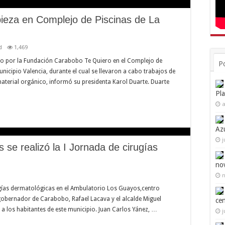
pieza en Complejo de Piscinas de La
d
1,469
ado por la Fundación Carabobo Te Quiero en el Complejo de
P
unicipio Valencia, durante el cual se llevaron a cabo trabajos de
terial orgánico, informó su presidenta Karol Duarte. Duarte
Pl
a
Az
j
se realizó la I Jornada de cirugías
no
n
irugías dermatológicas en el Ambulatorio Los Guayos,centro
gobernador de Carabobo, Rafael Lacava y el alcalde Miguel
ce
d a los habitantes de este municipio. Juan Carlos Yánez, …
j