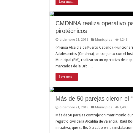
Leer mas...
CMDNNA realiza operativo par
pirotécnicos
diciembre 21, 2018
Municipios
1,248
(Prensa Alcaldía de Puerto Cabello).- Funcionar
Adolescentes (Cmdnna), en conjunto con el Inst
Municipal (PM), realizaron un operativo de inspec
mercados de la Urb. …
Leer mas...
Más de 50 parejas dieron el “
diciembre 21, 2018
Municipios
1,403
Más de 50 parejas contrajeron matrimonio dura
registro civil de la Alcaldía de Valencia. Raúl R
iniciativa, que se llevó a cabo en las instalacio