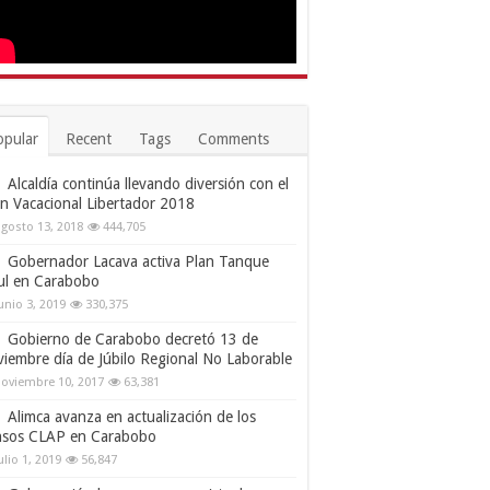
opular
Recent
Tags
Comments
Alcaldía continúa llevando diversión con el
an Vacacional Libertador 2018
gosto 13, 2018
444,705
Gobernador Lacava activa Plan Tanque
ul en Carabobo
unio 3, 2019
330,375
Gobierno de Carabobo decretó 13 de
viembre día de Júbilo Regional No Laborable
oviembre 10, 2017
63,381
Alimca avanza en actualización de los
nsos CLAP en Carabobo
ulio 1, 2019
56,847