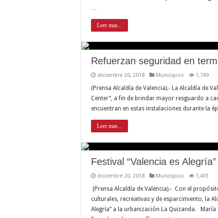
…
Leer mas...
Refuerzan seguridad en termi
diciembre 20, 2018
Municipios
1,749
(Prensa Alcaldía de Valencia).- La Alcaldía de V
Center”, a fin de brindar mayor resguardo a c
encuentran en estas instalaciones durante la é
Leer mas...
Festival “Valencia es Alegría
diciembre 20, 2018
Municipios
1,401
(Prensa Alcaldía de Valencia).- Con el propósit
culturales, recreativas y de esparcimiento, la Al
Alegría” a la urbanización La Quizanda. María