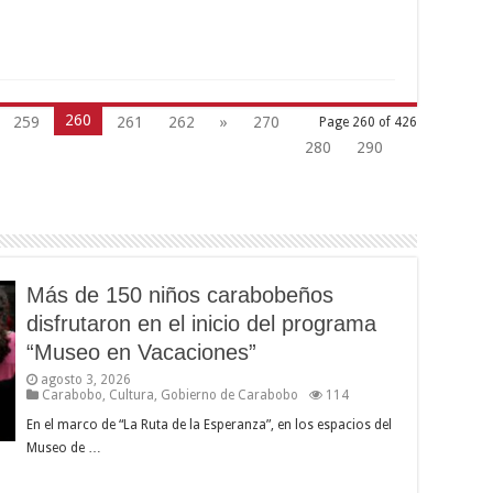
260
259
261
262
»
270
Page 260 of 426
280
290
Más de 150 niños carabobeños
disfrutaron en el inicio del programa
“Museo en Vacaciones”
agosto 3, 2026
Carabobo
,
Cultura
,
Gobierno de Carabobo
114
En el marco de “La Ruta de la Esperanza”, en los espacios del
Museo de …