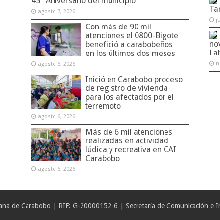
45° Aniversario del municipio
Ta
agosto 7, 2026
j
Con más de 90 mil
atenciones el 0800-Bigote
no
benefició a carabobeños
La
en los últimos dos meses
n
agosto 6, 2026
Inició en Carabobo proceso
de registro de vivienda
para los afectados por el
terremoto
agosto 6, 2026
Más de 6 mil atenciones
realizadas en actividad
lúdica y recreativa en CAI
Carabobo
agosto 6, 2026
iana de Carabobo | RIF: G-20000152-6 | Secretaría de Comunicación e In