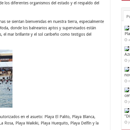
de los diferentes organismos del estado y el respaldo del
P
as se sientan bienvenidas en nuestra tierra, especialmente
Moda, donde los balnearios aptos y supervisados están
Pl
s, el mar brillante y el sol caribeño como testigos del
a
Az
j
no
n
ce
j
“D
autorizados en el asueto: Playa El Palito, Playa Blanca,
j
La Rosa, Playa Waikiki, Playa Huequito, Playa Delfín y la