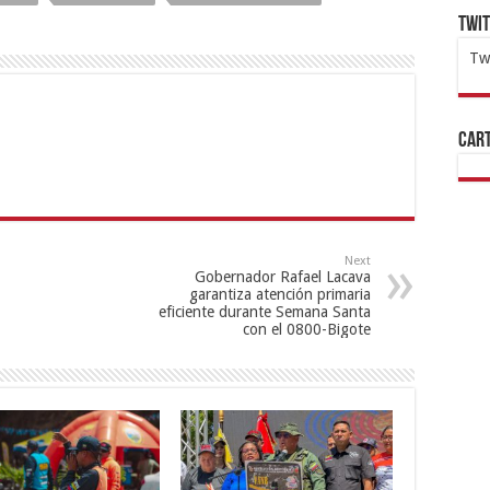
Twi
Tw
1x
ht
Cart
Next
Gobernador Rafael Lacava
garantiza atención primaria
eficiente durante Semana Santa
con el 0800-Bigote