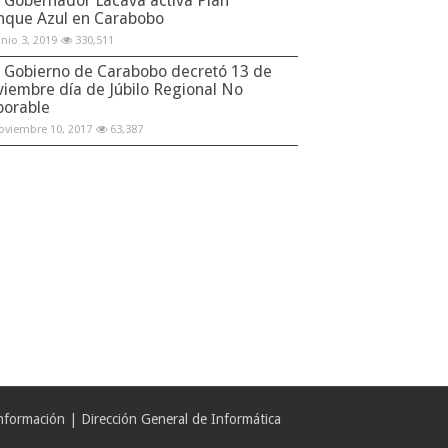
Gobernador Lacava activa Plan
nque Azul en Carabobo
unio 3, 2019
330,511
Gobierno de Carabobo decretó 13 de
viembre día de Júbilo Regional No
borable
oviembre 10, 2017
63,387
formación | Dirección General de Informática