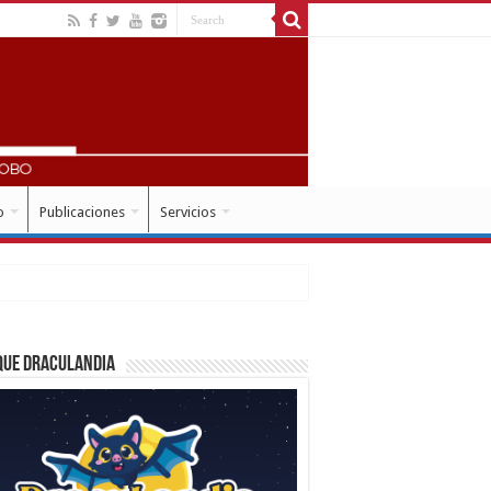
o
Publicaciones
Servicios
que Draculandia