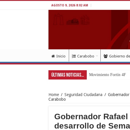
AGOSTO 9, 2026 8:02 AM
Inicio
Carabobo
Gobierno d
Últimas Noticias...
Movimiento Fortín 4F ri
Home
/
Seguridad Ciudadana
/
Gobernador 
Carabobo
Gobernador Rafael 
desarrollo de Sem