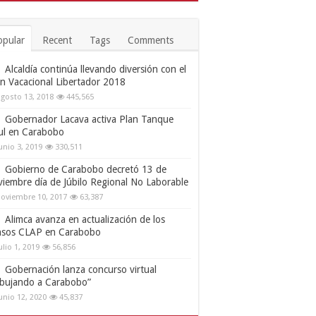
opular
Recent
Tags
Comments
Alcaldía continúa llevando diversión con el
an Vacacional Libertador 2018
gosto 13, 2018
445,565
Gobernador Lacava activa Plan Tanque
ul en Carabobo
unio 3, 2019
330,511
Gobierno de Carabobo decretó 13 de
viembre día de Júbilo Regional No Laborable
oviembre 10, 2017
63,387
Alimca avanza en actualización de los
nsos CLAP en Carabobo
ulio 1, 2019
56,856
Gobernación lanza concurso virtual
ibujando a Carabobo”
unio 12, 2020
45,837