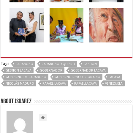
Tags
CARABOBO
CARABOBOTEQUIERO
GESTION
GESTION LACAVA
GOBERNADOR
GOBERNADOR LACAVA
GOBIERNO DE CARABOBO
GOBIERNO REVOLUCIONARIO
LACAVA
NICOLÁS MADURO
RAFAEL LACAVA
RAFAELLACAVA
VENEZUELA
About Jsuarez