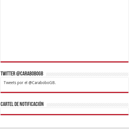
Twitter @CaraboboGB
Tweets por el @CaraboboGB.
1xbet
https://mvbcasino.com/
Betturkey
Betist
Kralbet
Supertotobet
Tipobet
Matadorbet
Mariobet
Cartel de Notificación