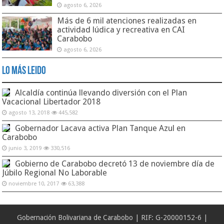
agosto 6, 2026
Más de 6 mil atenciones realizadas en
actividad lúdica y recreativa en CAI
Carabobo
agosto 6, 2026
Lo Más Leido
Alcaldía continúa llevando diversión con el Plan
Vacacional Libertador 2018
agosto 13, 2018
445,582
Gobernador Lacava activa Plan Tanque Azul en
Carabobo
junio 3, 2019
330,516
Gobierno de Carabobo decretó 13 de noviembre día de
Júbilo Regional No Laborable
noviembre 10, 2017
63,388
Gobernación Bolivariana de Carabobo | RIF: G-20000152-6 |