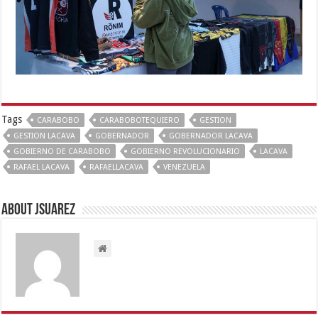
Tags
CARABOBO
CARABOBOTEQUIERO
GESTION
GESTION LACAVA
GOBERNADOR
GOBERNADOR LACAVA
GOBIERNO DE CARABOBO
GOBIERNO REVOLUCIONARIO
LACAVA
RAFAEL LACAVA
RAFAELLACAVA
VENEZUELA
About Jsuarez