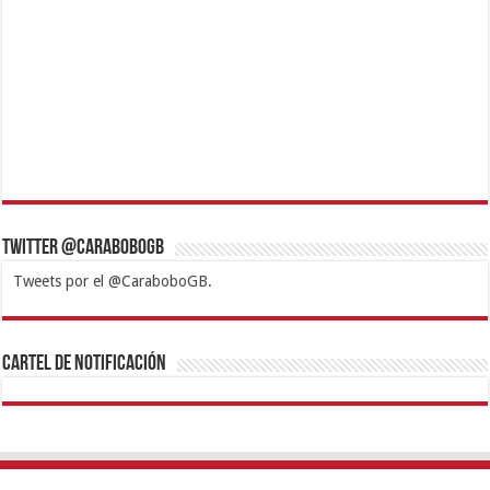
Twitter @CaraboboGB
Tweets por el @CaraboboGB.
1xbet
https://mvbcasino.com/
Betturkey
Betist
Kralbet
Supertotobet
Tipobet
Matadorbet
Mariobet
Cartel de Notificación