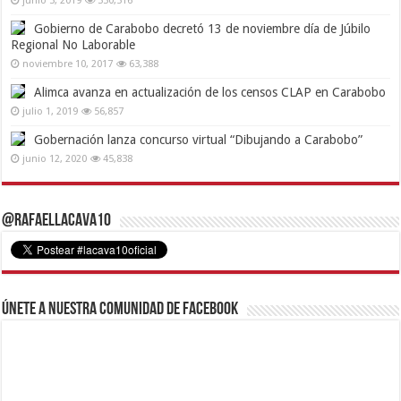
junio 3, 2019
330,516
Gobierno de Carabobo decretó 13 de noviembre día de Júbilo
Regional No Laborable
noviembre 10, 2017
63,388
Alimca avanza en actualización de los censos CLAP en Carabobo
julio 1, 2019
56,857
Gobernación lanza concurso virtual “Dibujando a Carabobo”
junio 12, 2020
45,838
@RafaelLacava10
Únete a nuestra comunidad de Facebook