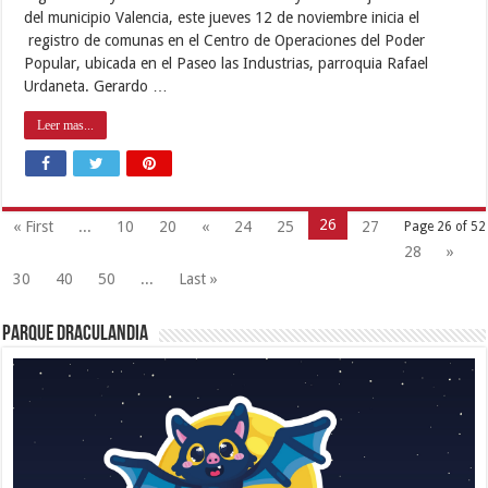
del municipio Valencia, este jueves 12 de noviembre inicia el
registro de comunas en el Centro de Operaciones del Poder
Popular, ubicada en el Paseo las Industrias, parroquia Rafael
Urdaneta. Gerardo …
Leer mas...
26
« First
...
10
20
«
24
25
27
Page 26 of 52
28
»
30
40
50
...
Last »
Parque Draculandia