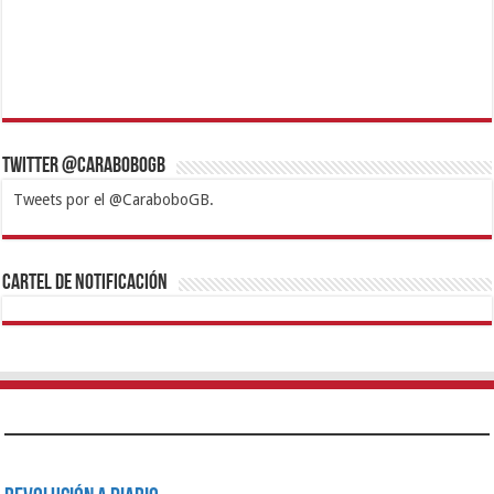
Twitter @CaraboboGB
Tweets por el @CaraboboGB.
1xbet
https://mvbcasino.com/
Betturkey
Betist
Kralbet
Supertotobet
Tipobet
Matadorbet
Mariobet
Cartel de Notificación