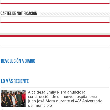
1xbet
https://mvbcasino.com/
Betturkey
Betist
Kralbet
Supertotobet
Tipobet
Matadorbet
Mariobet
Cartel de Notificación
Revolución a Diario
Lo Más Reciente
Alcaldesa Emily Riera anunció la
construcción de un nuevo hospital para
Juan José Mora durante el 45° Aniversario
del municipio