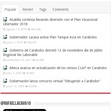
Popular
Recent
Tags
Comments
Alcaldía continúa llevando diversión con el Plan Vacacional
Libertador 2018
agosto 13, 2018
445,186
Gobernador Lacava activa Plan Tanque Azul en Carabobo
junio 3, 2019
330,431
Gobierno de Carabobo decretó 13 de noviembre día de Júbilo
Regional No Laborable
noviembre 10, 2017
63,385
Alimca avanza en actualización de los censos CLAP en Carabobo
julio 1, 2019
56,855
Gobernación lanza concurso virtual “Dibujando a Carabobo”
junio 12, 2020
45,836
@RafaelLacava10