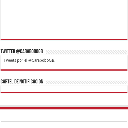
Twitter @CaraboboGB
Tweets por el @CaraboboGB.
1xbet
https://mvbcasino.com/
Betturkey
Betist
Kralbet
Supertotobet
Tipobet
Matadorbet
Mariobet
Cartel de Notificación