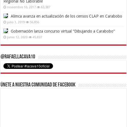
Regional No Laborable
noviembre 10, 2017
63,387
Alimca avanza en actualización de los censos CLAP en Carabobo
julio 1, 2019
56,856
Gobernación lanza concurso virtual “Dibujando a Carabobo”
junio 12, 2020
45,837
@RafaelLacava10
Únete a nuestra comunidad de Facebook