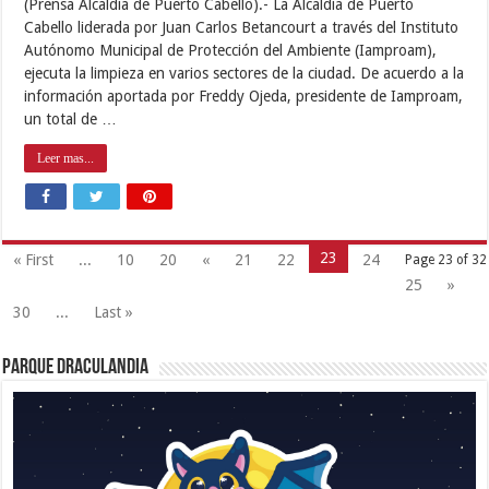
(Prensa Alcaldía de Puerto Cabello).- La Alcaldía de Puerto
Cabello liderada por Juan Carlos Betancourt a través del Instituto
Autónomo Municipal de Protección del Ambiente (Iamproam),
ejecuta la limpieza en varios sectores de la ciudad. De acuerdo a la
información aportada por Freddy Ojeda, presidente de Iamproam,
un total de …
Leer mas...
23
« First
...
10
20
«
21
22
24
Page 23 of 32
25
»
30
...
Last »
Parque Draculandia