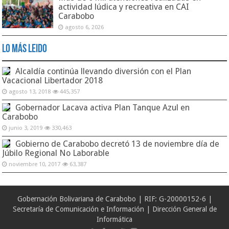
actividad lúdica y recreativa en CAI
Carabobo
agosto 6, 2026
Lo Más Leido
Alcaldía continúa llevando diversión con el Plan
Vacacional Libertador 2018
agosto 13, 2018
445,357
Gobernador Lacava activa Plan Tanque Azul en
Carabobo
junio 3, 2019
330,463
Gobierno de Carabobo decretó 13 de noviembre día de
Júbilo Regional No Laborable
noviembre 10, 2017
63,387
Gobernación Bolivariana de Carabobo | RIF: G-20000152-6 |
Secretaría de Comunicación e Información | Dirección General de
Informática