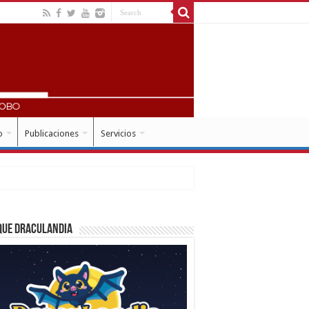
o
Publicaciones
Servicios
que Draculandia