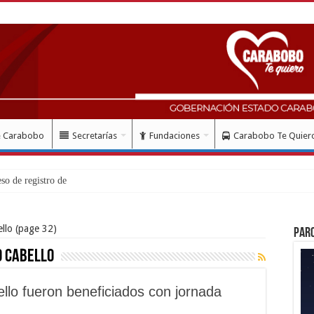
e Carabobo
Secretarías
Fundaciones
Carabobo Te Quier
so de registro de vivienda para los afectados por e
llo
(page 32)
Par
o Cabello
llo fueron beneficiados con jornada