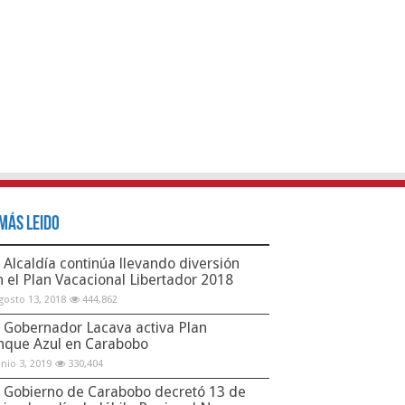
Más Leido
Alcaldía continúa llevando diversión
n el Plan Vacacional Libertador 2018
gosto 13, 2018
444,862
Gobernador Lacava activa Plan
nque Azul en Carabobo
unio 3, 2019
330,404
Gobierno de Carabobo decretó 13 de