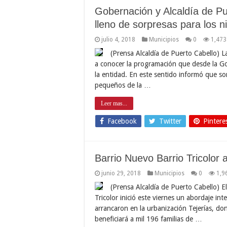
Gobernación y Alcaldía de P
lleno de sorpresas para los n
julio 4, 2018
Municipios
0
1,473
(Prensa Alcaldía de Puerto Cabello) 
a conocer la programación que desde la Go
la entidad. En este sentido informó que s
pequeños de la …
Leer mas...
Facebook
Twitter
Pintere
Barrio Nuevo Barrio Tricolor 
junio 29, 2018
Municipios
0
1,9
(Prensa Alcaldía de Puerto Cabello) E
Tricolor inició este viernes un abordaje int
arrancaron en la urbanización Tejerías, do
beneficiará a mil 196 familias de …