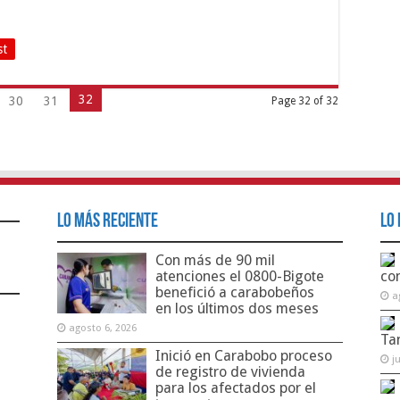
st
32
30
31
Page 32 of 32
Lo Más Reciente
Lo 
Con más de 90 mil
atenciones el 0800-Bigote
co
benefició a carabobeños
a
en los últimos dos meses
agosto 6, 2026
Ta
Inició en Carabobo proceso
j
de registro de vivienda
para los afectados por el