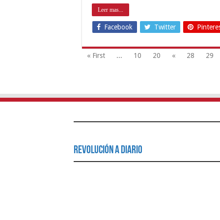
Leer mas...
Facebook
Twitter
Pintere
« First
...
10
20
«
28
29
Revolución a Diario