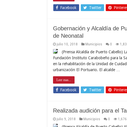
Facebook
Twitter
Pintere
Gobernación y Alcaldía de Pue
de Neonatal
julio 10, 2018
Municipios
0
1,83
(Prensa Alcaldía de Puerto Cabello) L
Fundación Instituto Carabobeño para la Sal
en la rehabilitación de la Unidad de Cuida
urbanización El Portuario. El alcalde …
Leer mas...
Facebook
Twitter
Pintere
Realizada audición para el Ta
julio 9, 2018
Municipios
0
1,676
(Prensa Alcaldía de Puerto Cabello) A