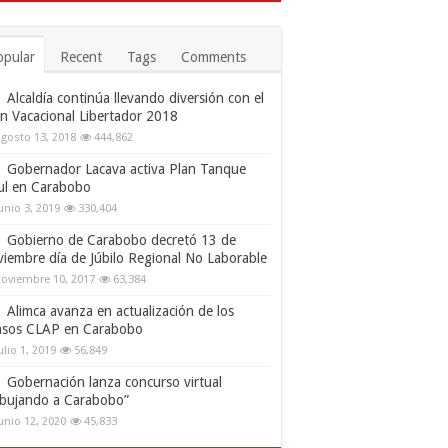
opular
Recent
Tags
Comments
Alcaldía continúa llevando diversión con el
an Vacacional Libertador 2018
gosto 13, 2018
444,862
Gobernador Lacava activa Plan Tanque
ul en Carabobo
unio 3, 2019
330,404
Gobierno de Carabobo decretó 13 de
viembre día de Júbilo Regional No Laborable
oviembre 10, 2017
63,384
Alimca avanza en actualización de los
nsos CLAP en Carabobo
ulio 1, 2019
56,849
Gobernación lanza concurso virtual
ibujando a Carabobo”
unio 12, 2020
45,833