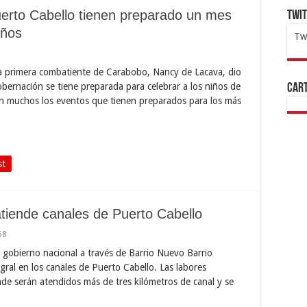
uerto Cabello tienen preparado un mes
Twi
iños
Tw
1x
ht
La primera combatiente de Carabobo, Nancy de Lacava, dio
bernación se tiene preparada para celebrar a los niños de
Cart
on muchos los eventos que tienen preparados para los más
st
atiende canales de Puerto Cabello
68
l gobierno nacional a través de Barrio Nuevo Barrio
egral en los canales de Puerto Cabello. Las labores
nde serán atendidos más de tres kilómetros de canal y se