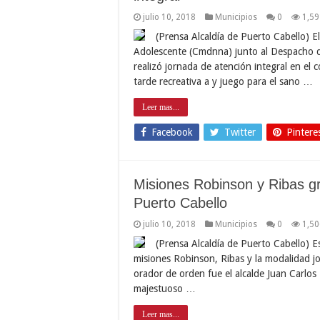
julio 10, 2018
Municipios
0
1,59
(Prensa Alcaldía de Puerto Cabello) E
Adolescente (Cmdnna) junto al Despacho d
realizó jornada de atención integral en e
tarde recreativa a y juego para el sano …
Leer mas...
Facebook
Twitter
Pintere
Misiones Robinson y Ribas g
Puerto Cabello
julio 10, 2018
Municipios
0
1,50
(Prensa Alcaldía de Puerto Cabello) E
misiones Robinson, Ribas y la modalidad jo
orador de orden fue el alcalde Juan Carlos 
majestuoso …
Leer mas...