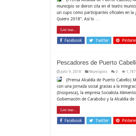
municipio se dieron cita en el teatro muni
un cupo como participantes oficiales en la 
Quiero 2018”. Así lo …
Leer mas...
Facebook
Twitter
Pintere
Pescadores de Puerto Cabello
julio 9, 2018
Municipios
0
1,787
(Prensa Alcaldía de Puerto Cabello) M
con una jornada social gracias a la integrac
(Insopesca), la empresa Socialista Alimento
Gobernación de Carabobo y la Alcaldía de
Leer mas...
Facebook
Twitter
Pintere