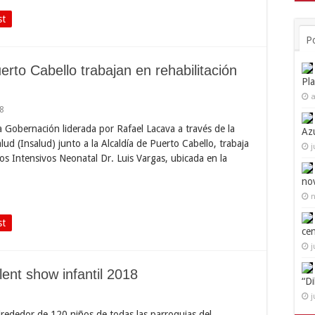
st
P
rto Cabello trabajan en rehabilitación
Pl
a
8
a Gobernación liderada por Rafael Lacava a través de la
Az
ud (Insalud) junto a la Alcaldía de Puerto Cabello, trabaja
j
dos Intensivos Neonatal Dr. Luis Vargas, ubicada en la
no
n
st
ce
j
lent show infantil 2018
“D
j
lrededor de 120 niños de todas las parroquias del