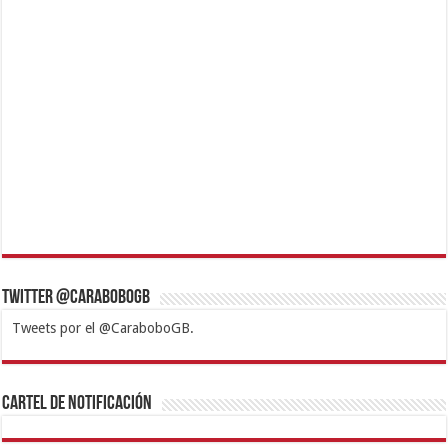
Twitter @CaraboboGB
Tweets por el @CaraboboGB.
1xbet
https://mvbcasino.com/
Betturkey
Betist
Kralbet
Supertotobet
Tipobet
Matadorbet
Mariobet
Cartel de Notificación