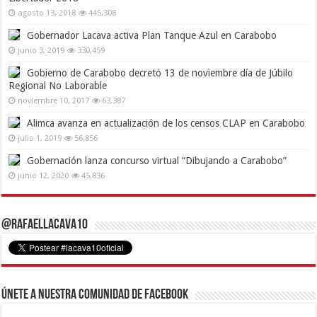
agosto 13, 2018
445,308
Gobernador Lacava activa Plan Tanque Azul en Carabobo
junio 3, 2019
330,459
Gobierno de Carabobo decretó 13 de noviembre día de Júbilo
Regional No Laborable
noviembre 10, 2017
63,387
Alimca avanza en actualización de los censos CLAP en Carabobo
julio 1, 2019
56,856
Gobernación lanza concurso virtual “Dibujando a Carabobo”
junio 12, 2020
45,836
@RafaelLacava10
Únete a nuestra comunidad de Facebook