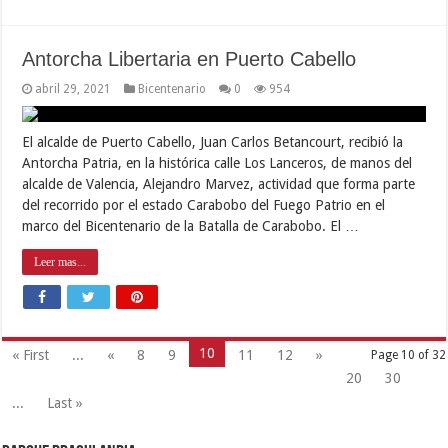
Antorcha Libertaria en Puerto Cabello
abril 29, 2021
Bicentenario
0
954
El alcalde de Puerto Cabello, Juan Carlos Betancourt, recibió la
Antorcha Patria, en la histórica calle Los Lanceros, de manos del
alcalde de Valencia, Alejandro Marvez, actividad que forma parte
del recorrido por el estado Carabobo del Fuego Patrio en el
marco del Bicentenario de la Batalla de Carabobo. El …
Leer mas...
10
« First
...
«
8
9
11
12
»
Page 10 of 32
20
30
...
Last »