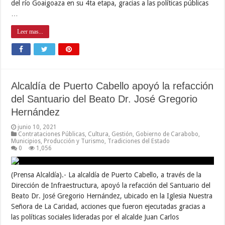
del río Goaigoaza en su 4ta etapa, gracias a las políticas públicas
…
Leer mas...
Alcaldía de Puerto Cabello apoyó la refacción
del Santuario del Beato Dr. José Gregorio
Hernández
junio 10, 2021
Contrataciones Públicas
,
Cultura
,
Gestión
,
Gobierno de Carabobo
,
Municipios
,
Producción y Turismo
,
Tradiciones del Estado
0
1,056
(Prensa Alcaldía).- La alcaldía de Puerto Cabello, a través de la
Dirección de Infraestructura, apoyó la refacción del Santuario del
Beato Dr. José Gregorio Hernández, ubicado en la Iglesia Nuestra
Señora de La Caridad, acciones que fueron ejecutadas gracias a
las políticas sociales lideradas por el alcalde Juan Carlos