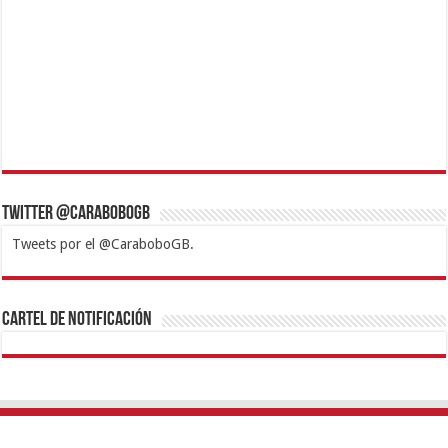
Twitter @CaraboboGB
Tweets por el @CaraboboGB.
1xbet
https://mvbcasino.com/
Betturkey
Betist
Kralbet
Supertotobet
Tipobet
Matadorbet
Mariobet
Cartel de Notificación