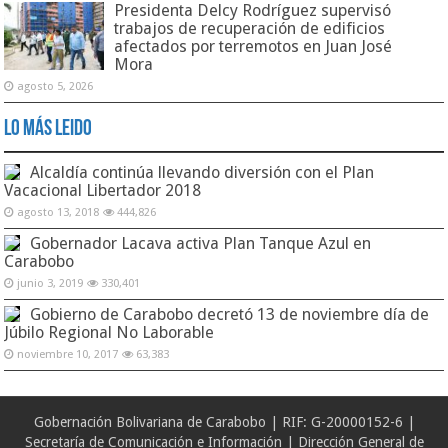
Presidenta Delcy Rodríguez supervisó
trabajos de recuperación de edificios
afectados por terremotos en Juan José
Mora
agosto 5, 2026
Lo Más Leido
Alcaldía continúa llevando diversión con el Plan
Vacacional Libertador 2018
agosto 13, 2018
444,826
Gobernador Lacava activa Plan Tanque Azul en
Carabobo
junio 3, 2019
330,401
Gobierno de Carabobo decretó 13 de noviembre día de
Júbilo Regional No Laborable
noviembre 10, 2017
63,383
Gobernación Bolivariana de Carabobo | RIF: G-20000152-6 |
Secretaría de Comunicación e Información | Dirección General de