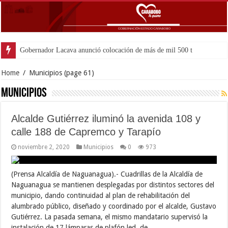
Gobernador Lacava anunció colocación de más de mil 500 toneladas de as
Home
/
Municipios
(page 61)
Municipios
Alcalde Gutiérrez iluminó la avenida 108 y
calle 188 de Capremco y Tarapío
noviembre 2, 2020
Municipios
0
973
(Prensa Alcaldía de Naguanagua).- Cuadrillas de la Alcaldía de
Naguanagua se mantienen desplegadas por distintos sectores del
municipio, dando continuidad al plan de rehabilitación del
alumbrado público, diseñado y coordinado por el alcalde, Gustavo
Gutiérrez. La pasada semana, el mismo mandatario supervisó la
instalación de 17 lámparas de plafón led, de …