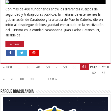
Con más de 400 funcionarios entre los diferentes cuerpos de
seguridad y trabajadores públicos, la mañana de este viernes la
gobernación de Carabobo y la alcaldía de Puerto Cabello, dieron
inicio al despliegue de bioseguridad enmarcado en la reactivación
del Turismo en la entidad carabobeña. Juan Carlos Betancourt,
alcalde de …
Leer mas...
61
« First
...
30
40
50
«
59
60
Page 61 of 183
62
63
»
70
80
90
...
Last »
Parque Draculandia