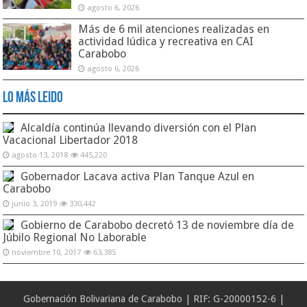
agosto 6, 2026
Más de 6 mil atenciones realizadas en
actividad lúdica y recreativa en CAI
Carabobo
agosto 6, 2026
Lo Más Leido
Alcaldía continúa llevando diversión con el Plan
Vacacional Libertador 2018
agosto 13, 2018
445,220
Gobernador Lacava activa Plan Tanque Azul en
Carabobo
junio 3, 2019
330,442
Gobierno de Carabobo decretó 13 de noviembre día de
Júbilo Regional No Laborable
noviembre 10, 2017
63,385
Gobernación Bolivariana de Carabobo | RIF: G-20000152-6 |