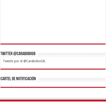
Twitter @CaraboboGB
Tweets por el @CaraboboGB.
1xbet
https://mvbcasino.com/
Betturkey
Betist
Kralbet
Supertotobet
Tipobet
Matadorbet
Mariobet
Cartel de Notificación