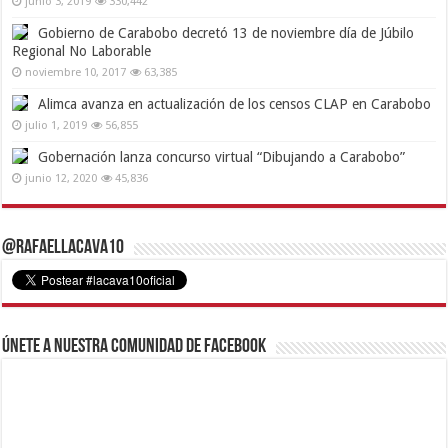
junio 3, 2019
330,442
Gobierno de Carabobo decretó 13 de noviembre día de Júbilo
Regional No Laborable
noviembre 10, 2017
63,385
Alimca avanza en actualización de los censos CLAP en Carabobo
julio 1, 2019
56,855
Gobernación lanza concurso virtual “Dibujando a Carabobo”
junio 12, 2020
45,836
@RafaelLacava10
Únete a nuestra comunidad de Facebook