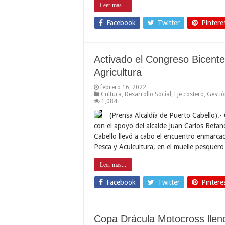
Leer mas...
Facebook
Twitter
Pintere
Activado el Congreso Bicente
Agricultura
febrero 16, 2022
Cultura
,
Desarrollo Social
,
Eje costero
,
Gestió
1,084
(Prensa Alcaldía de Puerto Cabello).-
con el apoyo del alcalde Juan Carlos Betan
Cabello llevó a cabo el encuentro enmarca
Pesca y Acuicultura, en el muelle pesquer
Leer mas...
Facebook
Twitter
Pintere
Copa Drácula Motocross llenó