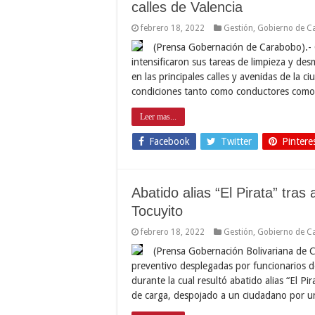
calles de Valencia
febrero 18, 2022
Gestión
,
Gobierno de C
(Prensa Gobernación de Carabobo).- 
intensificaron sus tareas de limpieza y des
en las principales calles y avenidas de la 
condiciones tanto como conductores com
Leer mas...
Facebook
Twitter
Pintere
Abatido alias “El Pirata” tra
Tocuyito
febrero 18, 2022
Gestión
,
Gobierno de C
(Prensa Gobernación Bolivariana de Ca
preventivo desplegadas por funcionarios de
durante la cual resultó abatido alias “El 
de carga, despojado a un ciudadano por u