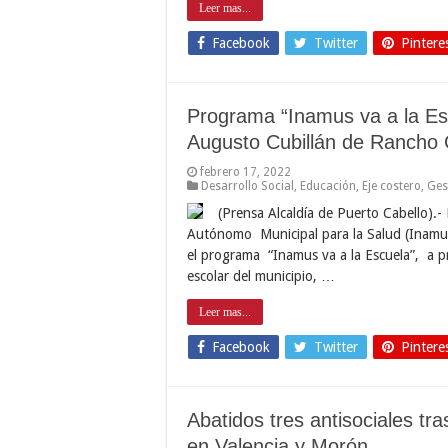
Leer mas...
Facebook
Twitter
Pintere
Programa “Inamus va a la Esc
Augusto Cubillán de Rancho 
febrero 17, 2022
Desarrollo Social
,
Educación
,
Eje costero
,
Ges
(Prensa Alcaldía de Puerto Cabello).- 
Autónomo Municipal para la Salud (Inamus)
el programa “Inamus va a la Escuela”, a p
escolar del municipio, …
Leer mas...
Facebook
Twitter
Pintere
Abatidos tres antisociales t
en Valencia y Morón