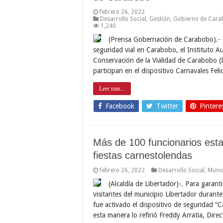
febrero 26, 2022
Desarrollo Social
,
Gestión
,
Gobierno de Cara
1,240
(Prensa Gobernación de Carabobo).- C
seguridad vial en Carabobo, el Instituto 
Conservación de la Vialidad de Carabobo (I
participan en el dispositivo Carnavales Fel
Leer mas...
Facebook
Twitter
Pintere
Más de 100 funcionarios esta
fiestas carnestolendas
febrero 26, 2022
Desarrollo Social
,
Munic
(Alcaldía de Libertador)-. Para garant
visitantes del municipio Libertador durante
fue activado el dispositivo de seguridad “C
esta manera lo refirió Freddy Arratia, Dire