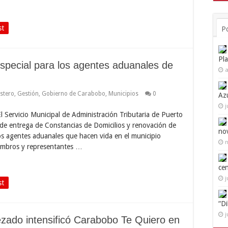
st
P
Pl
special para los agentes aduanales de
a
ostero
,
Gestión
,
Gobierno de Carabobo
,
Municipios
0
Az
j
El Servicio Municipal de Administración Tributaria de Puerto
 de entrega de Constancias de Domicilios y renovación de
no
os agentes aduanales que hacen vida en el municipio
n
embros y representantes …
ce
j
st
“D
j
zado intensificó Carabobo Te Quiero en