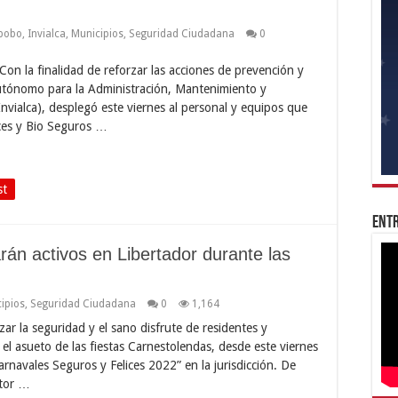
bobo
,
Invialca
,
Municipios
,
Seguridad Ciudadana
0
on la finalidad de reforzar las acciones de prevención y
Autónomo para la Administración, Mantenimiento y
nvialca), desplegó este viernes al personal y equipos que
ices y Bio Seguros …
st
Entr
rán activos en Libertador durante las
ipios
,
Seguridad Ciudadana
0
1,164
izar la seguridad y el sano disfrute de residentes y
 el asueto de las fiestas Carnestolendas, desde este viernes
arnavales Seguros y Felices 2022” en la jurisdicción. De
ctor …