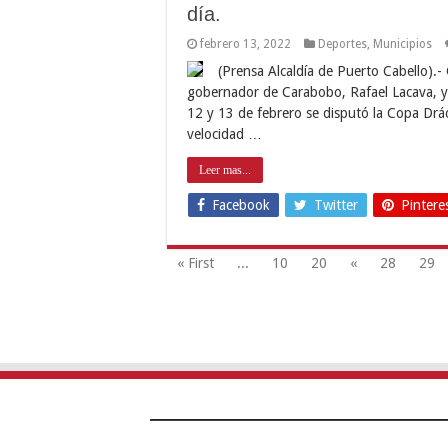
día.
febrero 13, 2022
Deportes
,
Municipios
(Prensa Alcaldía de Puerto Cabello).- G
gobernador de Carabobo, Rafael Lacava, y 
12 y 13 de febrero se disputó la Copa Drác
velocidad …
Leer mas...
Facebook
Twitter
Pintere
« First
...
10
20
«
28
29