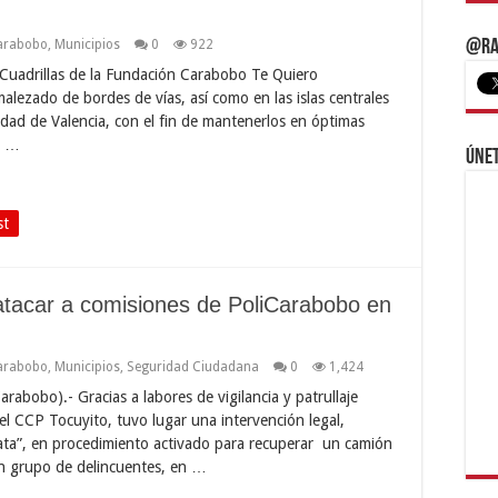
arabobo
,
Municipios
0
922
@Ra
Cuadrillas de la Fundación Carabobo Te Quiero
malezado de bordes de vías, así como en las islas centrales
ciudad de Valencia, con el fin de mantenerlos en óptimas
o …
Únet
st
s atacar a comisiones de PoliCarabobo en
arabobo
,
Municipios
,
Seguridad Ciudadana
0
1,424
rabobo).- Gracias a labores de vigilancia y patrullaje
l CCP Tocuyito, tuvo lugar una intervención legal,
Pirata”, en procedimiento activado para recuperar un camión
n grupo de delincuentes, en …