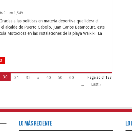
0
1,549
racias a las políticas en materia deportiva que lidera el
el alcalde de Puerto Cabello, Juan Carlos Betancourt, este
ula Motocross en las instalaciones de la playa Waikiki. La
st
30
31
32
»
40
50
60
Page 30 of 183
...
Last »
Lo Más Reciente
Lo 