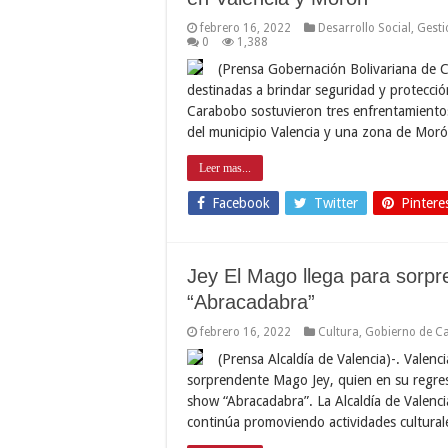
febrero 16, 2022
Desarrollo Social
,
Gesti
0
1,388
(Prensa Gobernación Bolivariana de C
destinadas a brindar seguridad y protección
Carabobo sostuvieron tres enfrentamientos
del municipio Valencia y una zona de Moró
Leer mas...
Facebook
Twitter
Pintere
Jey El Mago llega para sorpr
“Abracadabra”
febrero 16, 2022
Cultura
,
Gobierno de C
(Prensa Alcaldía de Valencia)-. Valenc
sorprendente Mago Jey, quien en su regreso
show “Abracadabra”. La Alcaldía de Valenci
continúa promoviendo actividades cultura