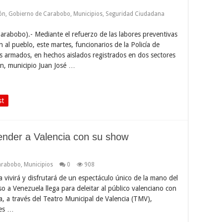
ón
,
Gobierno de Carabobo
,
Municipios
,
Seguridad Ciudadana
arabobo).- Mediante el refuerzo de las labores preventivas
 al pueblo, este martes, funcionarios de la Policía de
 armados, en hechos aislados registrados en dos sectores
n, municipio Juan José …
st
ender a Valencia con su show
arabobo
,
Municipios
0
908
ia vivirá y disfrutará de un espectáculo único de la mano del
 a Venezuela llega para deleitar al público valenciano con
a, a través del Teatro Municipal de Valencia (TMV),
les …