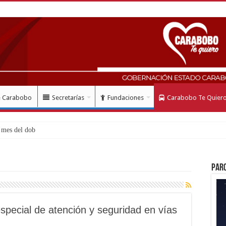
e Carabobo
Secretarías
Fundaciones
Carabobo Te Quier
mes del doblete sísmico: “Hon
Par
especial de atención y seguridad en vías