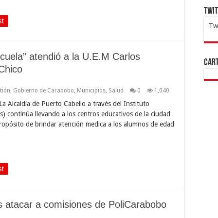
Twi
st
Tw
1x
ht
uela” atendió a la U.E.M Carlos
Cart
Chico
tión
,
Gobierno de Carabobo
,
Municipios
,
Salud
0
1,040
La Alcaldía de Puerto Cabello a través del Instituto
 continúa llevando a los centros educativos de la ciudad
ropósito de brindar atención medica a los alumnos de edad
st
ras atacar a comisiones de PoliCarabobo