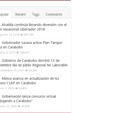
opular
Recent
Tags
Comments
Alcaldía continúa llevando diversión con el
an Vacacional Libertador 2018
gosto 13, 2018
445,184
Gobernador Lacava activa Plan Tanque
ul en Carabobo
unio 3, 2019
330,431
Gobierno de Carabobo decretó 13 de
viembre día de Júbilo Regional No Laborable
oviembre 10, 2017
63,385
Alimca avanza en actualización de los
nsos CLAP en Carabobo
ulio 1, 2019
56,855
Gobernación lanza concurso virtual
ibujando a Carabobo”
unio 12, 2020
45,836