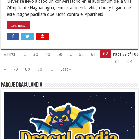
jueves se llevó a cabo un conversatorio en el auditórium de la Villa
Olímpica de Naguanagua, enmarcado en la vida, obra y legado de
este insigne pacifista que luchó contra el Apartheid …
Leer mas...
62
« First
...
30
40
50
«
60
61
Page 62 of 100
63
64
»
70
80
90
...
Last »
Parque Draculandia