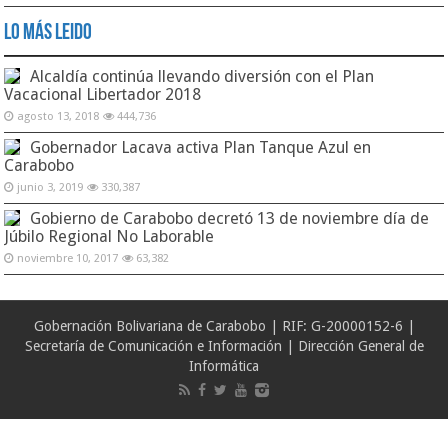
Lo Más Leido
Alcaldía continúa llevando diversión con el Plan
Vacacional Libertador 2018
agosto 13, 2018
444,736
Gobernador Lacava activa Plan Tanque Azul en
Carabobo
junio 3, 2019
330,387
Gobierno de Carabobo decretó 13 de noviembre día de
Júbilo Regional No Laborable
noviembre 10, 2017
63,382
Gobernación Bolivariana de Carabobo | RIF: G-20000152-6 |
Secretaría de Comunicación e Información | Dirección General de
Informática