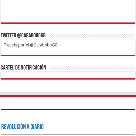
Twitter @CaraboboGB
Tweets por el @CaraboboGB.
1xbet
https://mvbcasino.com/
Betturkey
Betist
Kralbet
Supertotobet
Tipobet
Matadorbet
Mariobet
Cartel de Notificación
Revolución a Diario