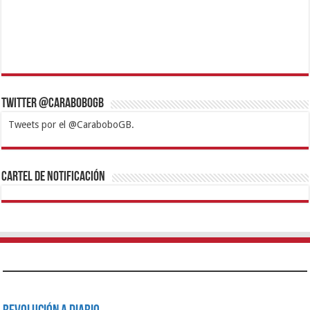
Twitter @CaraboboGB
Tweets por el @CaraboboGB.
1xbet
https://mvbcasino.com/
Betturkey
Betist
Kralbet
Supertotobet
Tipobet
Matadorbet
Mariobet
Cartel de Notificación