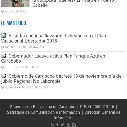
la autopista Muelles- El Palito en Puerto
Cabello
agosto 4, 2026
Lo Más Leido
Alcaldía continúa llevando diversión con el Plan
Vacacional Libertador 2018
agosto 13, 2018
444,254
Gobernador Lacava activa Plan Tanque Azul en
Carabobo
junio 3, 2019
330,271
Gobierno de Carabobo decretó 13 de noviembre día de
Júbilo Regional No Laborable
noviembre 10, 2017
63,379
Gobernación Bolivariana de Carabobo | RIF: G-20000152-6 |
Secretaría de Comunicación e Información | Dirección General de
Informática