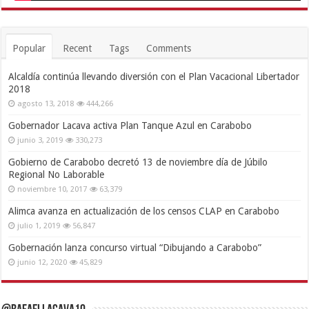
Popular
Recent
Tags
Comments
Alcaldía continúa llevando diversión con el Plan Vacacional Libertador
2018
agosto 13, 2018
444,266
Gobernador Lacava activa Plan Tanque Azul en Carabobo
junio 3, 2019
330,273
Gobierno de Carabobo decretó 13 de noviembre día de Júbilo
Regional No Laborable
noviembre 10, 2017
63,379
Alimca avanza en actualización de los censos CLAP en Carabobo
julio 1, 2019
56,847
Gobernación lanza concurso virtual “Dibujando a Carabobo”
junio 12, 2020
45,829