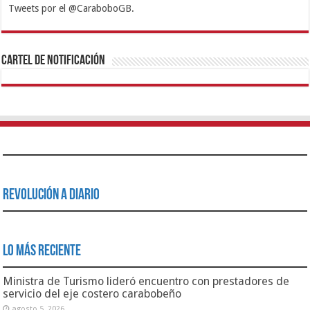
Tweets por el @CaraboboGB.
1xbet
https://mvbcasino.com/
Betturkey
Betist
Kralbet
Supertotobet
Tipobet
Matadorbet
Mariobet
Cartel de Notificación
Revolución a Diario
Lo Más Reciente
Ministra de Turismo lideró encuentro con prestadores de
servicio del eje costero carabobeño
agosto 5, 2026