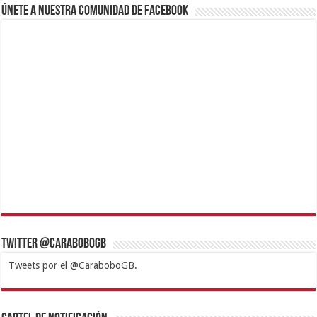
Únete a nuestra comunidad de Facebook
Twitter @CaraboboGB
Tweets por el @CaraboboGB.
1xbet
https://mvbcasino.com/
Betturkey
Betist
Kralbet
Supertotobet
Tipobet
Matadorbet
Mariobet