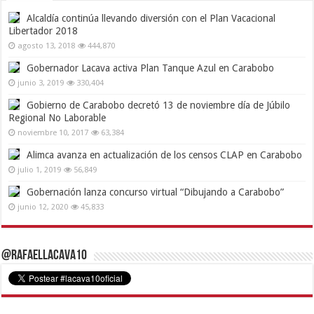
Alcaldía continúa llevando diversión con el Plan Vacacional
Libertador 2018
agosto 13, 2018
444,870
Gobernador Lacava activa Plan Tanque Azul en Carabobo
junio 3, 2019
330,404
Gobierno de Carabobo decretó 13 de noviembre día de Júbilo
Regional No Laborable
noviembre 10, 2017
63,384
Alimca avanza en actualización de los censos CLAP en Carabobo
julio 1, 2019
56,849
Gobernación lanza concurso virtual “Dibujando a Carabobo”
junio 12, 2020
45,833
@RafaelLacava10