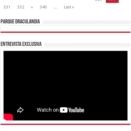
junio 3, 2019
330,341
Gobierno de Carabobo decretó 13 de noviembre día de Júbilo
Regional No Laborable
noviembre 10, 2017
63,379
Alimca avanza en actualización de los censos CLAP en Carabobo
julio 1, 2019
56,847
Gobernación lanza concurso virtual “Dibujando a Carabobo”
junio 12, 2020
45,829
@RafaelLacava10
Únete a nuestra comunidad de Facebook