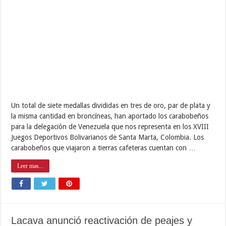
El gobernador bolivariano de Carabobo Rafael Lacava, presentó
este martes ante el Consejo Legislativo Bolivariano del estado
Carabobo (CLBEC) la Ley de Presupuesto para el ejercicio Fiscal
2018, donde gran parte del mismo será invertido en salud,
educación y seguridad, además anunció la reactivación de peajes
y la descentralización de …
Leer mas...
Desmantelada fábrica clandestina de
tabacos en Miranda