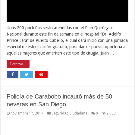
Leer mas...
Policía de Carabobo incautó más de 50
neveras en San Diego
noviembre 17, 2017
Seguridad Ciudadana
0
2,633
A través de la puesta en marcha de diversas estrategias
destinadas a combatir el acaparamiento, la especulación, la usura
y todo tipo de delitos económicos, funcionarios de PoliCarabobo
incautaron más de 50 neveras durante un operativo realizado en
el municipio San Diego, recuperando varios productos de línea
blanca. Así lo …
Leer mas...