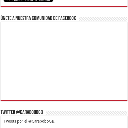
Revolución a Diario
Lo Más Reciente
Inició en Carabobo proceso de registro de vivienda para
los afectados por el terremoto
agosto 6, 2026
Más de 6 mil atenciones realizadas en actividad lúdica y
recreativa en CAI Carabobo
agosto 6, 2026
Ministra de Turismo lideró encuentro con prestadores de
servicio del eje costero carabobeño
agosto 5, 2026
Presidenta Delcy Rodríguez supervisó trabajos de