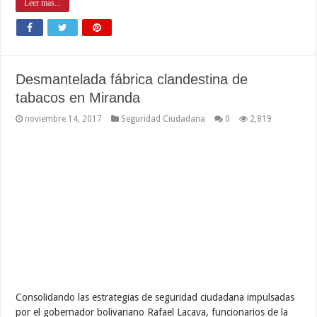
PoliCarabobo capturó a 12 personas
implicadas en diversos delitos
noviembre 14, 2017
Seguridad Ciudadana
0
1,526
En aras de consolidar a Carabobo como un territorio seguro y
brindando el debido resguardo a la ciudadanía, funcionarios de la
Policía de Carabobo, capturaron a 12 personas implicadas en
diversos delitos e incautaron tres réplicas de armas de fuego