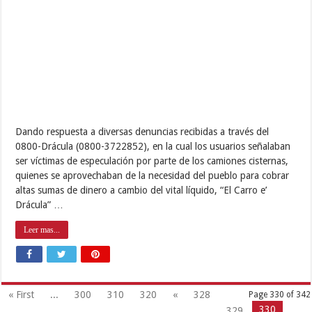
Entrevista Exclusiva
Popular
Recent
Tags
Comments
Alcaldía continúa llevando diversión con el Plan Vacacional Libertador
2018
agosto 13, 2018
444,463
Gobernador Lacava activa Plan Tanque Azul en Carabobo