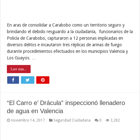
Dando respuesta a diversas denuncias recibidas a través del
0800-Drácula (0800-3722852), en la cual los usuarios señalaban
ser víctimas de especulación por parte de los camiones cisternas,
quienes se aprovechaban de la necesidad del pueblo para cobrar
altas sumas de dinero a cambio del vital líquido, “El Carro e’
Drácula” …
Leer mas...
« First
...
300
310
320
«
328
Page 330 of 342
330
329
331
332
»
340
...
Last »
Parque Draculandia