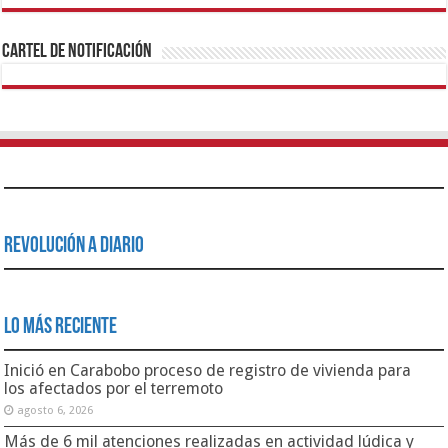
recuperación de edificios afectados por terremotos en
Juan José Mora
agosto 5, 2026
Lo Más Leido
Alcaldía continúa llevando diversión con el Plan Vacacional
Libertador 2018
agosto 13, 2018
444,463
Gobernador Lacava activa Plan Tanque Azul en Carabobo
junio 3, 2019
330,341
Gobierno de Carabobo decretó 13 de noviembre día de
Júbilo Regional No Laborable
noviembre 10, 2017
63,379
Gobernación Bolivariana de Carabobo | RIF: G-20000152-6 |
Secretaría de Comunicación e Información | Dirección General de
Informática