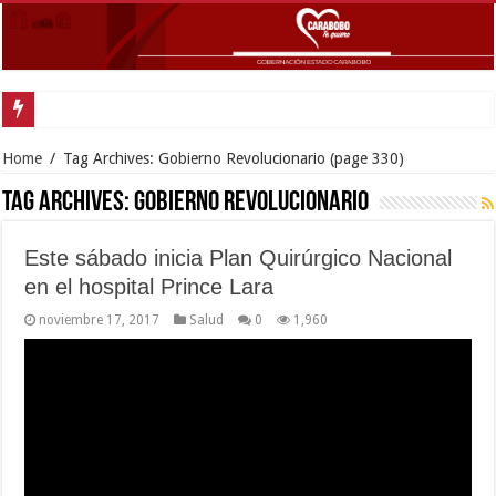
Goberna
Home
/
Tag Archives: Gobierno Revolucionario
(page 330)
Tag Archives:
Gobierno Revolucionario
Este sábado inicia Plan Quirúrgico Nacional
en el hospital Prince Lara
noviembre 17, 2017
Salud
0
1,960
Unas 200 porteñas serán atendidas con el Plan Quirúrgico
Nacional durante este fin de semana en el hospital “Dr. Adolfo
Prince Lara” de Puerto Cabello, el cual dará inicio con una jornada
especial de esterilización gratuita, para dar respuesta oportuna a
aquellas mujeres que ameriten este tipo de cirugía. Juan …