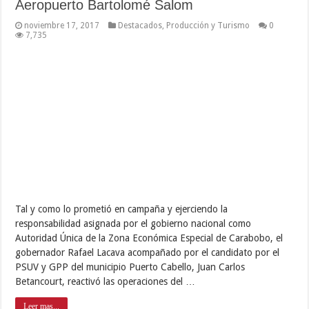
noviembre 15, 2017
Gestión
,
Transporte
0
3,387
El secretario general de Gobierno, Jesús Santander en compañía
de Gilberto Ceballos, Autoridad Única de Transporte en
Carabobo, desplegó este martes en la avenida Cedeño de
Valencia, 10 unidades de Transcarabobo, para cubrir la ruta
Vivienda Popular y Las Agüitas del municipio Los Guayos, a fin de
favorecer el traslado …
Leer mas...