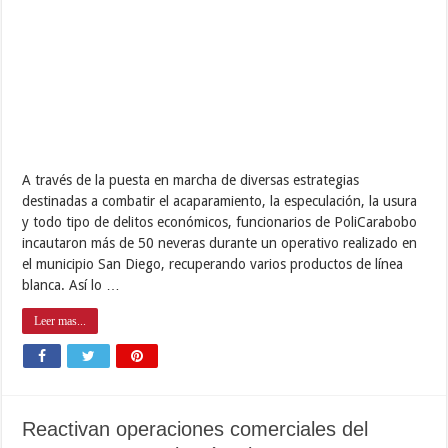
Reactivan operaciones comerciales del
Aeropuerto Bartolomé Salom
noviembre 17, 2017
Destacados
,
Producción y Turismo
0
7,735
Tal y como lo prometió en campaña y ejerciendo la
responsabilidad asignada por el gobierno nacional como
Autoridad Única de la Zona Económica Especial de Carabobo, el
gobernador Rafael Lacava acompañado por el candidato por el
PSUV y GPP del municipio Puerto Cabello, Juan Carlos
Betancourt, reactivó las operaciones del …
Leer mas...
Gobierno de Lacava activó unidades
Transcarabobo para Los Guayos