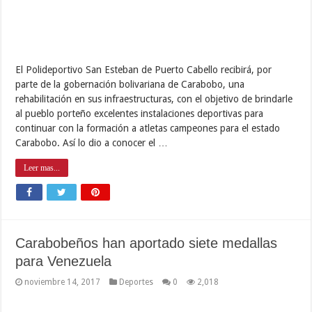
Un total de siete medallas divididas en tres de oro, par de plata y
la misma cantidad en broncíneas, han aportado los carabobeños
para la delegación de Venezuela que nos representa en los XVIII
Juegos Deportivos Bolivarianos de Santa Marta, Colombia. Los
carabobeños que viajaron a tierras cafeteras cuentan con …
Leer mas...
Lacava anunció reactivación de peajes y
descentralización de Aeropuertos en 2018
noviembre 14, 2017
Destacados
,
Gobernador
,
Institucionales
0
3,140