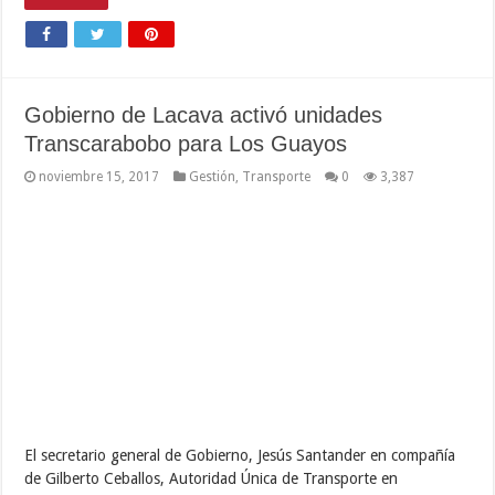
Gobernador Rafael Lacava rehabilitará
Polideportivo San Esteban en Puerto Cabello
noviembre 14, 2017
Deportes
,
Destacados
,
Gestión
,
Gobernador
,
Gobierno de Carabobo
0
3,521
El Polideportivo San Esteban de Puerto Cabello recibirá, por
parte de la gobernación bolivariana de Carabobo, una
rehabilitación en sus infraestructuras, con el objetivo de brindarle