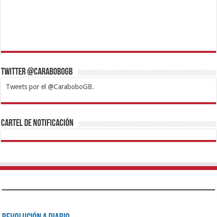
Twitter @CaraboboGB
Tweets por el @CaraboboGB.
1xbet
https://mvbcasino.com/
Betturkey
Betist
Kralbet
Supertotobet
Tipobet
Matadorbet
Mariobet
Cartel de Notificación