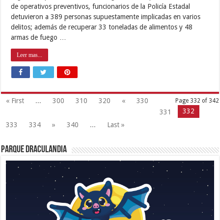
de operativos preventivos, funcionarios de la Policía Estadal
detuvieron a 389 personas supuestamente implicadas en varios
delitos; además de recuperar 33 toneladas de alimentos y 48
armas de fuego …
Leer mas...
« First
...
300
310
320
«
330
Page 332 of 342
332
331
333
334
»
340
...
Last »
Parque Draculandia