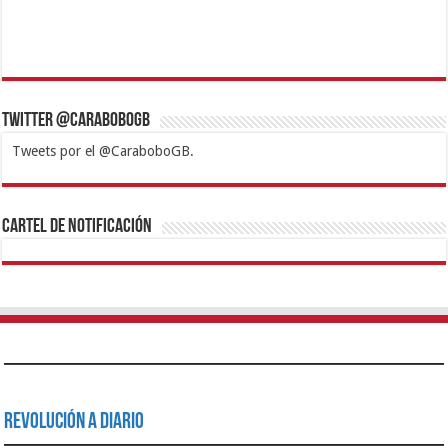
Twitter @CaraboboGB
Tweets por el @CaraboboGB.
1xbet
https://mvbcasino.com/
Betturkey
Betist
Kralbet
Supertotobet
Tipobet
Matadorbet
Mariobet
Cartel de Notificación
Revolución a Diario