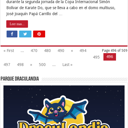
durante la segunda jornada de la Copa Internacional Simón
Bolívar de Karate Do, que se lleva a cabo en el domo multiuso,
José Joaquín Papá Carrillo del …
Leer mas...
« First
...
470
480
490
«
494
Page 496 of 509
496
495
497
498
»
500
...
Last »
Parque Draculandia