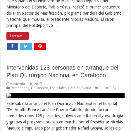
este sábado el Viceministro de Masificación Deportiva del
Ministerio del Deporte, Pablo Yústiz, realizó el primer encuentro
del Plan Rector de Masificación, programa bandera del Gobierno
Nacional que impulsa, el presidente Nicolás Maduro. El salón
principal del Polideportivo …
Leer mas...
Intervenidas 128 personas en arranque del
Plan Quirúrgico Nacional en Carabobo
noviembre 18, 2017
Destacados
,
Eje costero
,
Especiales
,
Gestión
,
Salud
0
3,623
Este sábado arrancó el Plan Quirúrgico Nacional en el hospital
“Dr. Adolfo Prince Lara” de Puerto Cabello, donde fueron
atendidos unos 128 pacientes, quienes ameritaban alguna cirugía
y gracias al programa puesto en marcha por el Presidente Nicolás
Maduro e impulsado por el gobernador Rafael Lacava, se les dio