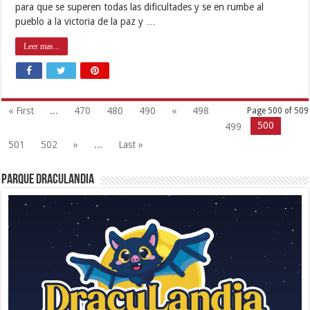
para que se superen todas las dificultades y se en rumbe al
pueblo a la victoria de la paz y …
Leer mas...
« First
...
470
480
490
«
498
Page 500 of 509
500
499
501
502
»
...
Last »
Parque Draculandia