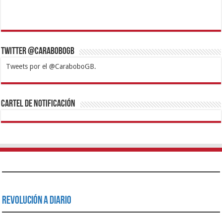
Twitter @CaraboboGB
Tweets por el @CaraboboGB.
1xbet
https://mvbcasino.com/
Betturkey
Betist
Kralbet
Supertotobet
Tipobet
Matadorbet
Mariobet
Cartel de Notificación
Revolución a Diario