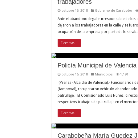
trabajadores
octubre 16, 2018
Gobierno de Carabobo
Ante el abandono ilegal e irresponsable de los
dejaron a los trabajadores en la calle y se fuer
ocupación de la empresa por parte de los trab
Leer mas...
Policía Municipal de Valenci
octubre 16, 2018
Municipios
1,191
(Prensa- Alcaldía de Valencia).- Funcionarios d
(Iampoval), recuperaron vehículo abandonado en
patrullaje. El Comisionado Luis Núñez, directo
respectivos trabajos de patrullaje en el menci
Leer mas...
Carabobeña María Guedez Jr