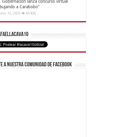
Gobernación lanza concurso virtual
ibujando a Carabobo”
unio 12, 2020
45,836
faelLacava10
e a nuestra comunidad de Facebook