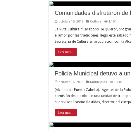
Comunidades disfrutaron de l
octubre 16, 2018
Cultura
1,164
La Ruta Cultural “Carabobo Te Quiero”, program
el amor por las tradiciones, llegó este sábado 
Secretaría de Cultura en articulación con la Al
Leer mas...
Policía Municipal detuvo a un
octubre 16, 2018
Municipios
1,116
(Alcaldía de Puerto Cabello).- Agentes de la Pol
comisión de un robo en una unidad de transport
supervisor Erasmo Bastidas, director del cuerpo
Leer mas...