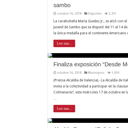
sambo
octubre 16, 2018
Deportes
2,351
La carabobeña María Guedez Jr., se alzó con e
Juvenil de Sambo que se disputó del 11 al 14 de
la única medalla para el continente Americano 
Leer mas...
Finaliza exposición “Desde 
octubre 16, 2018
Municipios
1,059
(Prensa Alcaldía de Valencia).- La Alcaldía de V
invita a la colectividad a participar en la clau
Colmenares”, este miércoles 17 de octubre en la
…
Leer mas...