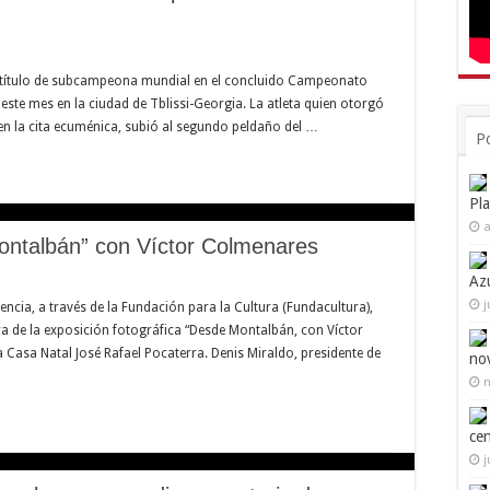
l título de subcampeona mundial en el concluido Campeonato
 este mes en la ciudad de Tblissi-Georgia. La atleta quien otorgó
en la cita ecuménica, subió al segundo peldaño del …
P
Pl
a
Montalbán” con Víctor Colmenares
Az
j
alencia, a través de la Fundación para la Cultura (Fundacultura),
sura de la exposición fotográfica “Desde Montalbán, con Víctor
 Casa Natal José Rafael Pocaterra. Denis Miraldo, presidente de
no
n
ce
j