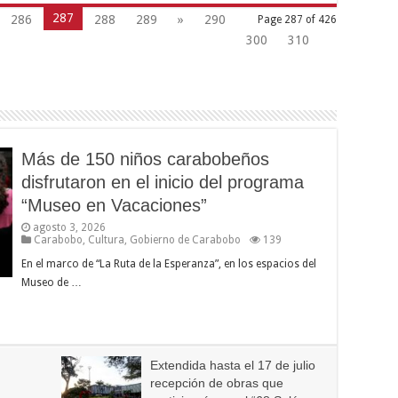
287
286
288
289
»
290
Page 287 of 426
300
310
Más de 150 niños carabobeños
disfrutaron en el inicio del programa
“Museo en Vacaciones”
agosto 3, 2026
Carabobo
,
Cultura
,
Gobierno de Carabobo
139
En el marco de “La Ruta de la Esperanza”, en los espacios del
Museo de …
Extendida hasta el 17 de julio
recepción de obras que