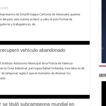
5,723
 empresarios de Smurfit Kappa Cartones de Venezuela, quienes
on del país, este martes se llevó a cabo el acto formal de
ajadores y trabajadoras, de …
a recuperó vehículo abandonado
el Instituto Autónomo Municipal de la Policía de Valencia
 la Zona Industrial, parroquia Rafael Urdaneta, tras labores de
r de Iampoval, explicó que al momento de efectuar los
Entr
onado …
 se tituló subcampeona mundial en