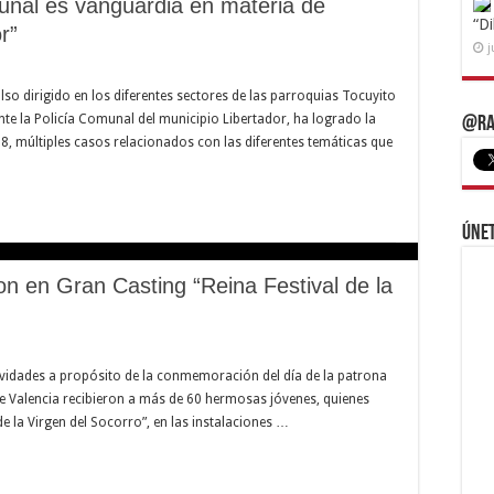
unal es vanguardia en materia de
“D
r”
j
ulso dirigido en los diferentes sectores de las parroquias Tocuyito
nte la Policía Comunal del municipio Libertador, ha logrado la
@Ra
18, múltiples casos relacionados con las diferentes temáticas que
Únet
on en Gran Casting “Reina Festival de la
ctividades a propósito de la conmemoración del día de la patrona
 de Valencia recibieron a más de 60 hermosas jóvenes, quienes
de la Virgen del Socorro”, en las instalaciones …