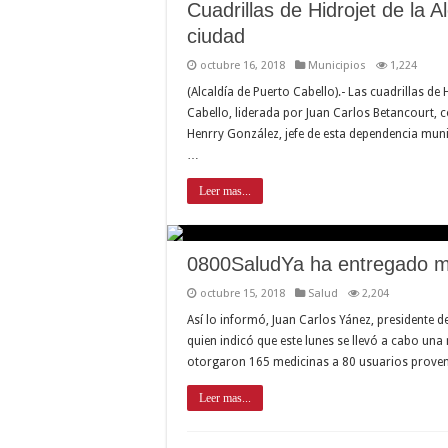
Cuadrillas de Hidrojet de la 
ciudad
octubre 16, 2018
Municipios
1,224
(Alcaldía de Puerto Cabello).- Las cuadrillas de 
Cabello, liderada por Juan Carlos Betancourt, 
Henrry González, jefe de esta dependencia mun
…
Leer mas...
0800SaludYa ha entregado m
octubre 15, 2018
Salud
2,204
Así lo informó, Juan Carlos Yánez, presidente d
quien indicó que este lunes se llevó a cabo una
otorgaron 165 medicinas a 80 usuarios proveni
Leer mas...