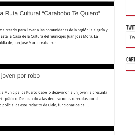
a Ruta Cultural “Carabobo Te Quiero”
Twi
a creado para llevar a las comunidades de la región la alegría y
hasta la Casa de la Cultura del municipio Juan José Mora. La
Tw
caldía de Juan José Mora, realizaron …
1x
ht
Cart
 joven por robo
icía Municipal de Puerto Cabello detuvieron a un joven la presunta
e público. De acuerdo a las declaraciones ofrecidas por el
 policial de este Pedacito de Cielo, funcionarios de …