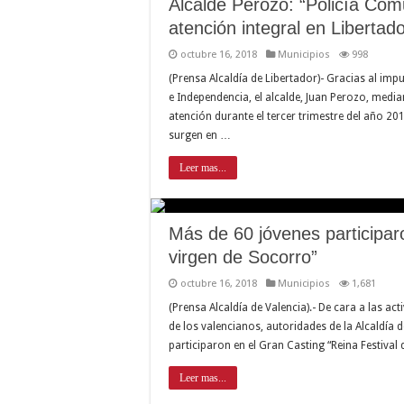
Alcalde Perozo: “Policía Com
atención integral en Libertado
octubre 16, 2018
Municipios
998
(Prensa Alcaldía de Libertador)- Gracias al imp
e Independencia, el alcalde, Juan Perozo, media
atención durante el tercer trimestre del año 20
surgen en …
Leer mas...
Más de 60 jóvenes participar
virgen de Socorro”
octubre 16, 2018
Municipios
1,681
(Prensa Alcaldía de Valencia).- De cara a las a
de los valencianos, autoridades de la Alcaldía
participaron en el Gran Casting “Reina Festival 
Leer mas...