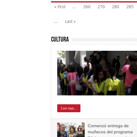
« First
...
260
270
280
285
...
Last »
Cultura
Leer mas...
Comenzó entrega de
muñecos del programa