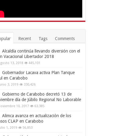
opular
Recent
Tags
Comments
Alcaldía continúa llevando diversión con el
an Vacacional Libertador 2018
gosto 13, 2018
445,101
Gobernador Lacava activa Plan Tanque
ul en Carabobo
unio 3, 2019
330,426
Gobierno de Carabobo decretó 13 de
viembre día de Júbilo Regional No Laborable
oviembre 10, 2017
63,385
Alimca avanza en actualización de los
nsos CLAP en Carabobo
ulio 1, 2019
56,853