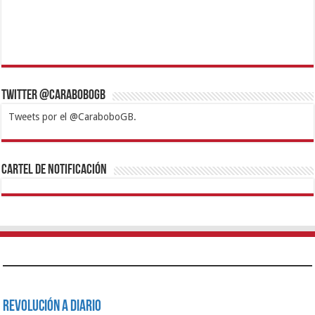
Twitter @CaraboboGB
Tweets por el @CaraboboGB.
1xbet
https://mvbcasino.com/
Betturkey
Betist
Kralbet
Supertotobet
Tipobet
Matadorbet
Mariobet
Cartel de Notificación
Revolución a Diario