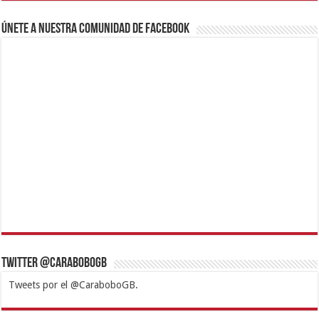
Únete a nuestra comunidad de Facebook
Twitter @CaraboboGB
Tweets por el @CaraboboGB.
1xbet
https://mvbcasino.com/
Betturkey
Betist
Kralbet
Supertotobet
Tipobet
Matadorbet
Mariobet