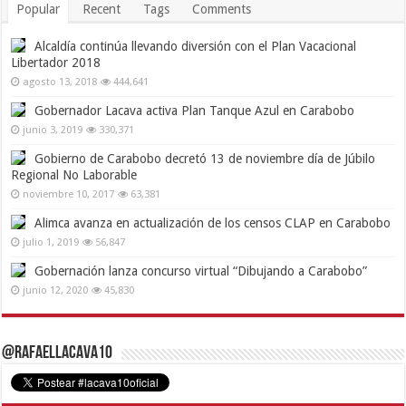
Popular
Recent
Tags
Comments
Alcaldía continúa llevando diversión con el Plan Vacacional
Libertador 2018
agosto 13, 2018
444,641
Gobernador Lacava activa Plan Tanque Azul en Carabobo
junio 3, 2019
330,371
Gobierno de Carabobo decretó 13 de noviembre día de Júbilo
Regional No Laborable
noviembre 10, 2017
63,381
Alimca avanza en actualización de los censos CLAP en Carabobo
julio 1, 2019
56,847
Gobernación lanza concurso virtual “Dibujando a Carabobo”
junio 12, 2020
45,830
@RafaelLacava10