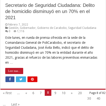
Secretario de Seguridad Ciudadana: Delito
de homicidio disminuyó en un 70% en el
2021
febrero 7, 2022
Gestión
,
Gobernador
,
Gobierno de Carabobo
,
Seguridad Ciudadana
0
1,116
Este lunes, en rueda de prensa ofrecida en la sede de la
Comandancia General de PoliCarabobo, el secretario de
Seguridad Ciudadana, José Ávila Bello, indicó que el delito de
homicidio disminuyó en un 70% en la entidad durante el año
2021, gracias al refuerzo de las labores preventivas enmarcadas
en …
Leer mas...
8
« First
...
«
6
7
9
10
»
20
Page 8 of 82
30
40
...
Last »