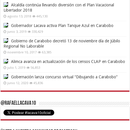
Alcaldía continúa llevando diversión con el Plan Vacacional
Libertador 2018
agosto 13, 2018
445,130
Gobernador Lacava activa Plan Tanque Azul en Carabobo
junio 3, 2019
330,429
Gobierno de Carabobo decretó 13 de noviembre día de Júbilo
Regional No Laborable
noviembre 10, 2017
63,385
Alimca avanza en actualización de los censos CLAP en Carabobo
julio 1, 2019
56,853
Gobernación lanza concurso virtual “Dibujando a Carabobo”
junio 12, 2020
45,836
@RafaelLacava10