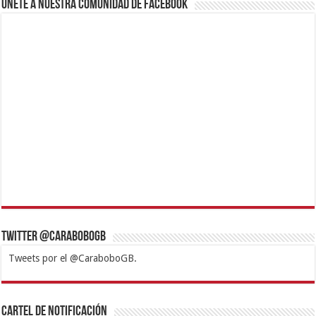
Únete a nuestra comunidad de Facebook
Twitter @CaraboboGB
Tweets por el @CaraboboGB.
1xbet
https://mvbcasino.com/
Betturkey
Betist
Kralbet
Supertotobet
Tipobet
Matadorbet
Mariobet
Cartel de Notificación