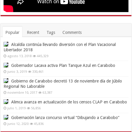
Popular
Recent
Tags
Comments
Alcaldía continúa llevando diversión con el Plan Vacacional
Libertador 2018
agosto 13, 2018
445,329
Gobernador Lacava activa Plan Tanque Azul en Carabobo
junio 3, 2019
330,461
Gobierno de Carabobo decretó 13 de noviembre día de Júbilo
Regional No Laborable
noviembre 10, 2017
63,387
Alimca avanza en actualización de los censos CLAP en Carabobo
julio 1, 2019
56,856
Gobernación lanza concurso virtual “Dibujando a Carabobo”
junio 12, 2020
45,836