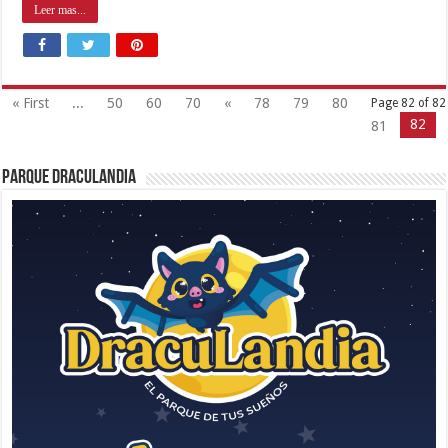
Leer mas...
« First
...
50
60
70
«
78
79
80
Page 82 of 82
82
81
Parque Draculandia