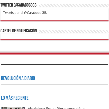
Twitter @CaraboboGB
Tweets por el @CaraboboGB.
1xbet
https://mvbcasino.com/
Betturkey
Betist
Kralbet
Supertotobet
Tipobet
Matadorbet
Mariobet
Cartel de Notificación
Revolución a Diario
Lo Más Reciente
Alcaldesa Emily Riera anunció la