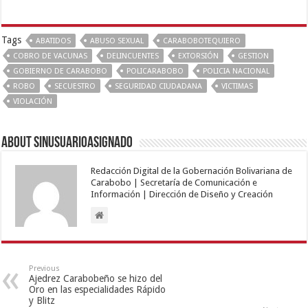
Tags
ABATIDOS
ABUSO SEXUAL
CARABOBOTEQUIERO
COBRO DE VACUNAS
DELINCUENTES
EXTORSIÓN
GESTION
GOBIERNO DE CARABOBO
POLICARABOBO
POLICIA NACIONAL
ROBO
SECUESTRO
SEGURIDAD CIUDADANA
VICTIMAS
VIOLACIÓN
About sinusuarioasignado
Redacción Digital de la Gobernación Bolivariana de
Carabobo | Secretaría de Comunicación e
Información | Dirección de Diseño y Creación
Previous
Ajedrez Carabobeño se hizo del
Oro en las especialidades Rápido
y Blitz