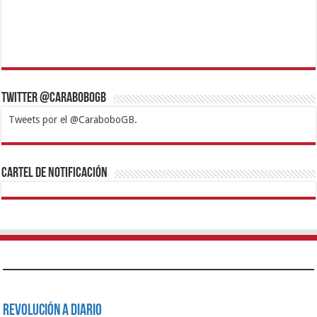
Twitter @CaraboboGB
Tweets por el @CaraboboGB.
1xbet
https://mvbcasino.com/
Betturkey
Betist
Kralbet
Supertotobet
Tipobet
Matadorbet
Mariobet
Cartel de Notificación
Revolución a Diario