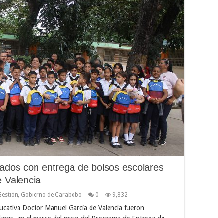
ados con entrega de bolsos escolares
e Valencia
Gestión
,
Gobierno de Carabobo
0
9,832
ucativa Doctor Manuel García de Valencia fueron
lares, en el marco del inicio del Programa de Entrega de