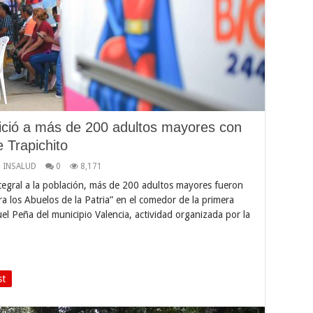
ció a más de 200 adultos mayores con
 Trapichito
,
INSALUD
0
8,171
integral a la población, más de 200 adultos mayores fueron
a los Abuelos de la Patria” en el comedor de la primera
el Peña del municipio Valencia, actividad organizada por la
st