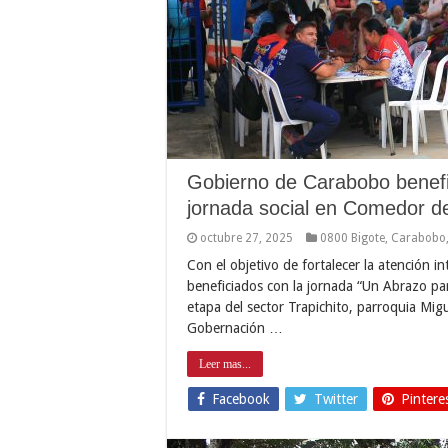
Gobierno de Carabobo benefi
jornada social en Comedor de
octubre 27, 2025
0800 Bigote
,
Carabobo
Con el objetivo de fortalecer la atención 
beneficiados con la jornada “Un Abrazo par
etapa del sector Trapichito, parroquia Migu
Gobernación …
Leer mas...
Facebook
Twitter
Pintere