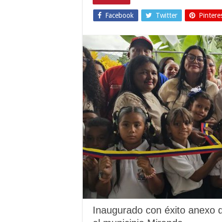
Facebook
Twitter
Pintere
Inaugurado con éxito anexo d