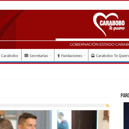
e Carabobo
Secretarías
Fundaciones
Carabobo Te Quier
ndió homenaje al Libertador Simón Bol
Par