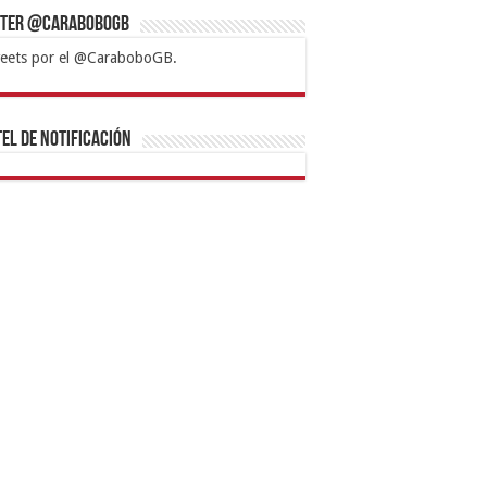
tter @CaraboboGB
eets por el @CaraboboGB.
bet
tps://mvbcasino.com/
Betturkey
Betist
Kralbet
Supertotobet
Tipobet
Matadorbet
Mariobet
Bahis
el de Notificación