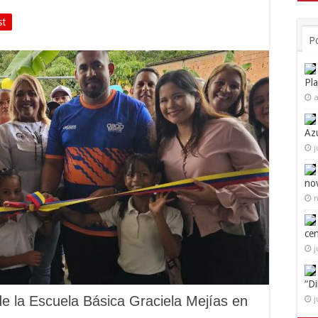
st
P
Pl
a
Az
j
no
n
ce
j
“D
e la Escuela Básica Graciela Mejías en
j