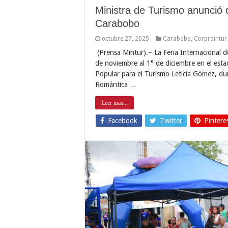
Ministra de Turismo anunció q
Carabobo
octubre 27, 2025
Carabobo
,
Corprointur
(Prensa Mintur).– La Feria Internacional d
de noviembre al 1° de diciembre en el est
Popular para el Turismo Leticia Gómez, du
Romántica …
Leer mas...
Facebook
Twitter
Pintere