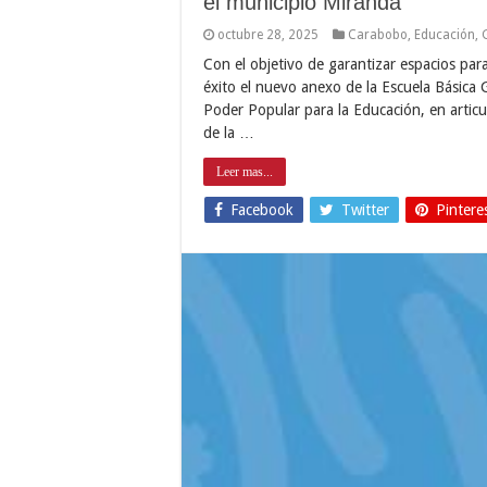
el municipio Miranda
octubre 28, 2025
Carabobo
,
Educación
,
Con el objetivo de garantizar espacios par
éxito el nuevo anexo de la Escuela Básica G
Poder Popular para la Educación, en artic
de la …
Leer mas...
Facebook
Twitter
Pintere