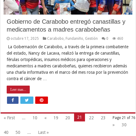
Gobierno de Carabobo entregó canastillas y
medicamentos a madres carabobeñas
octubre 17, 2025
Carabobo
,
Fundaniño
,
Gestión
0
460
La Gobernación de Carabobo, a través de la primera combatiente
del estado, Nancy de Lacava, realizó la entrega de canastillas,
férulas ortopédicas, insumos médicos para operaciones y
medicamentos a madres carabobeñas, quienes recibieron además
una charla informativa en el marco del mes rosa por la prevención
contra el cáncer de …
Leer mas...
21
« First
...
10
«
19
20
22
23
Page 21 of 76
»
30
40
50
...
Last »