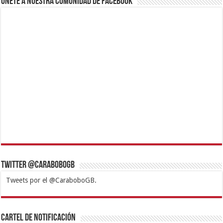
Únete a nuestra comunidad de Facebook
Twitter @CaraboboGB
Tweets por el @CaraboboGB.
1xbet
https://mvbcasino.com/
Betturkey
Betist
Kralbet
Supertotobet
Tipobet
Matadorbet
Mariobet
Cartel de Notificación