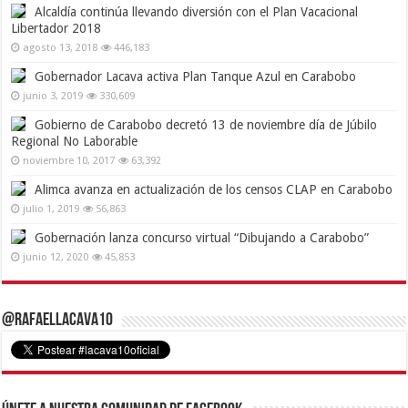
Alcaldía continúa llevando diversión con el Plan Vacacional
Libertador 2018
agosto 13, 2018
446,183
Gobernador Lacava activa Plan Tanque Azul en Carabobo
junio 3, 2019
330,609
Gobierno de Carabobo decretó 13 de noviembre día de Júbilo
Regional No Laborable
noviembre 10, 2017
63,392
Alimca avanza en actualización de los censos CLAP en Carabobo
julio 1, 2019
56,863
Gobernación lanza concurso virtual “Dibujando a Carabobo”
junio 12, 2020
45,853
@RafaelLacava10