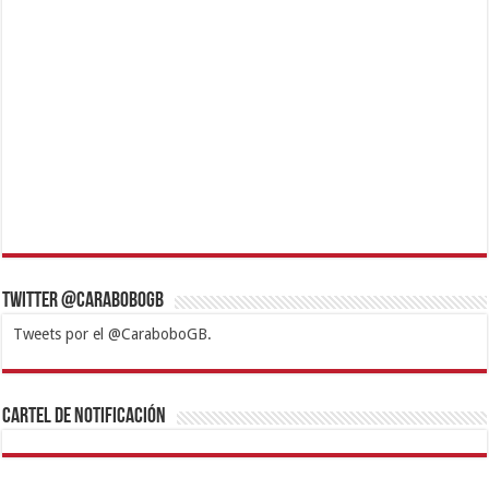
Twitter @CaraboboGB
Tweets por el @CaraboboGB.
1xbet
https://mvbcasino.com/
Betturkey
Betist
Kralbet
Supertotobet
Tipobet
Matadorbet
Mariobet
Cartel de Notificación