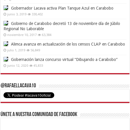
Gobernador Lacava activa Plan Tanque Azul en Carabobo
junio 3, 2019
330,402
Gobierno de Carabobo decretó 13 de noviembre día de Júbilo
Regional No Laborable
noviembre 10, 2017
63,384
Alimca avanza en actualización de los censos CLAP en Carabobo
julio 1, 2019
56,849
Gobernación lanza concurso virtual “Dibujando a Carabobo”
junio 12, 2020
45,833
@RafaelLacava10
Únete a nuestra comunidad de Facebook