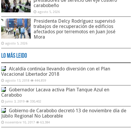
prestadores de servicio del eje costero
carabobeño
agosto 5, 2026
Presidenta Delcy Rodríguez supervisó
trabajos de recuperación de edificios
afectados por terremotos en Juan José
Mora
agosto 5, 2026
Lo Más Leido
Alcaldía continúa llevando diversión con el Plan
Vacacional Libertador 2018
agosto 13, 2018
444,859
Gobernador Lacava activa Plan Tanque Azul en
Carabobo
junio 3, 2019
330,402
Gobierno de Carabobo decretó 13 de noviembre día de
Júbilo Regional No Laborable
noviembre 10, 2017
63,384