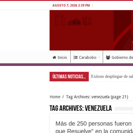
AGOSTO 7, 2026 2:39 PM
Inicio
Carabobo
Gobierno d
Últimas Noticias...
Home
/
Tag Archives: venezuela
(page 21)
Tag Archives:
venezuela
Más de 250 personas fueron 
que Resuelve” en la comuni