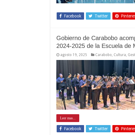
Facebook
Twitter
Pintere
Gobierno de Carabobo acomp
2024-2025 de la Escuela de 
agosto 19, 2025
Carabobo
,
Cultura
,
Gest
Leer mas...
Facebook
Twitter
Pintere