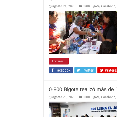
agosto 21, 2025
0800 Bigote
,
Carabobo
,
Leer mas...
Facebook
Twitter
Pintere
0-800 Bigote realizó más de 
agosto 20, 2025
0800 Bigote
,
Carabobo
,