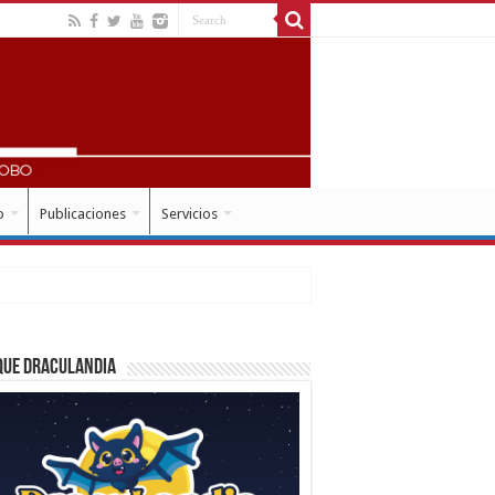
o
Publicaciones
Servicios
que Draculandia