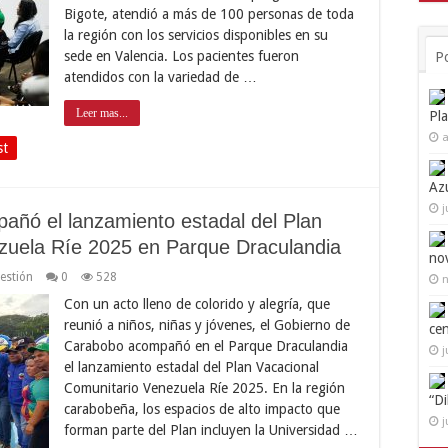
Bigote, atendió a más de 100 personas de toda
la región con los servicios disponibles en su
sede en Valencia. Los pacientes fueron
P
atendidos con la variedad de …
Leer mas...
Pl
a
st
Az
j
ñó el lanzamiento estadal del Plan
zuela Ríe 2025 en Parque Draculandia
no
estión
0
528
n
Con un acto lleno de colorido y alegría, que
reunió a niños, niñas y jóvenes, el Gobierno de
ce
Carabobo acompañó en el Parque Draculandia
j
el lanzamiento estadal del Plan Vacacional
Comunitario Venezuela Ríe 2025. En la región
“D
carabobeña, los espacios de alto impacto que
j
forman parte del Plan incluyen la Universidad …