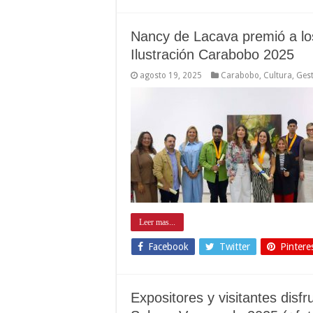
Nancy de Lacava premió a lo
Ilustración Carabobo 2025
agosto 19, 2025
Carabobo
,
Cultura
,
Gest
Leer mas...
Facebook
Twitter
Pintere
Expositores y visitantes disfr