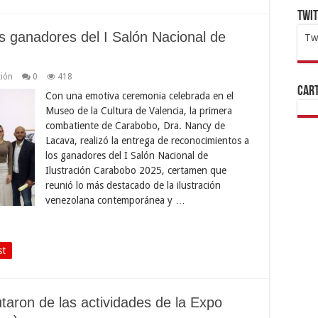
Twi
s ganadores del I Salón Nacional de
Tw
1x
ht
ión
0
418
Cart
Con una emotiva ceremonia celebrada en el
Museo de la Cultura de Valencia, la primera
combatiente de Carabobo, Dra. Nancy de
Lacava, realizó la entrega de reconocimientos a
los ganadores del I Salón Nacional de
Ilustración Carabobo 2025, certamen que
reunió lo más destacado de la ilustración
venezolana contemporánea y …
st
utaron de las actividades de la Expo