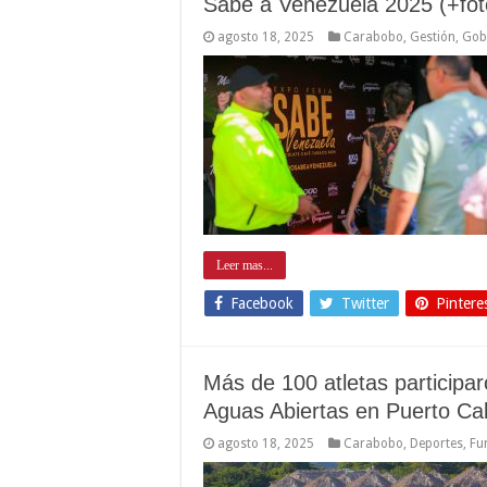
Sabe a Venezuela 2025 (+fot
agosto 18, 2025
Carabobo
,
Gestión
,
Gob
Leer mas...
Facebook
Twitter
Pintere
Más de 100 atletas particip
Aguas Abiertas en Puerto Ca
agosto 18, 2025
Carabobo
,
Deportes
,
Fu