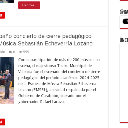
Leer mas...
@Ra
st
añó concierto de cierre pedagógico
Únet
Música Sebastián Echeverría Lozano
ión
0
555
Con la participación de más de 200 músicos en
escena, el majestuoso Teatro Municipal de
Valencia fue el escenario del concierto de cierre
pedagógico del período académico 2024-2025
de la Escuela de Música Sebastián Echeverría
Lozano (EMSEL), actividad respaldada por el
Gobierno de Carabobo, liderado por el
gobernador Rafael Lacava. …
st