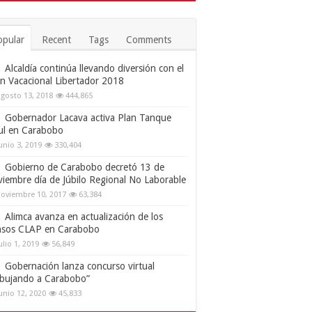
opular
Recent
Tags
Comments
Alcaldía continúa llevando diversión con el
an Vacacional Libertador 2018
gosto 13, 2018
444,865
Gobernador Lacava activa Plan Tanque
ul en Carabobo
unio 3, 2019
330,404
Gobierno de Carabobo decretó 13 de
viembre día de Júbilo Regional No Laborable
oviembre 10, 2017
63,384
Alimca avanza en actualización de los
nsos CLAP en Carabobo
ulio 1, 2019
56,849
Gobernación lanza concurso virtual
ibujando a Carabobo”
unio 12, 2020
45,833