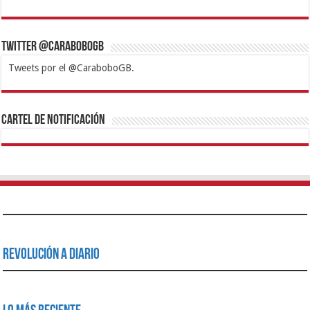
Twitter @CaraboboGB
Tweets por el @CaraboboGB.
1xbet
https://mvbcasino.com/
Betturkey
Betist
Kralbet
Supertotobet
Tipobet
Matadorbet
Mariobet
Cartel de Notificación
Revolución a Diario