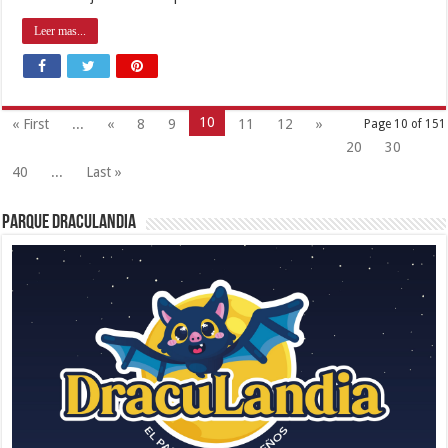
Leer mas...
10
« First
...
«
8
9
11
12
»
Page 10 of 151
20
30
40
...
Last »
Parque Draculandia