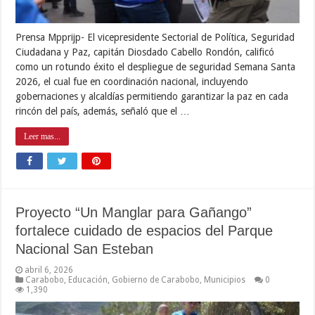
Prensa Mpprijp- El vicepresidente Sectorial de Política, Seguridad
Ciudadana y Paz, capitán Diosdado Cabello Rondón, calificó
como un rotundo éxito el despliegue de seguridad Semana Santa
2026, el cual fue en coordinación nacional, incluyendo
gobernaciones y alcaldías permitiendo garantizar la paz en cada
rincón del país, además, señaló que el …
Leer mas...
Proyecto “Un Manglar para Gañango”
fortalece cuidado de espacios del Parque
Nacional San Esteban
abril 6, 2026
Carabobo
,
Educación
,
Gobierno de Carabobo
,
Municipios
0
1,390