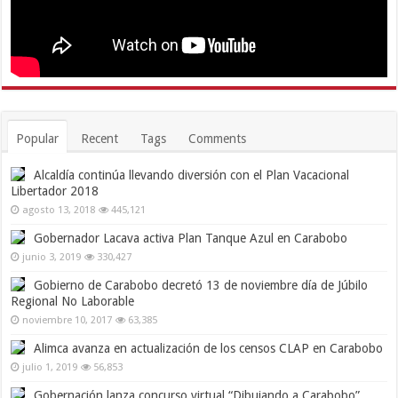
Popular
Recent
Tags
Comments
Alcaldía continúa llevando diversión con el Plan Vacacional
Libertador 2018
agosto 13, 2018
445,121
Gobernador Lacava activa Plan Tanque Azul en Carabobo
junio 3, 2019
330,427
Gobierno de Carabobo decretó 13 de noviembre día de Júbilo
Regional No Laborable
noviembre 10, 2017
63,385
Alimca avanza en actualización de los censos CLAP en Carabobo
julio 1, 2019
56,853
Gobernación lanza concurso virtual “Dibujando a Carabobo”