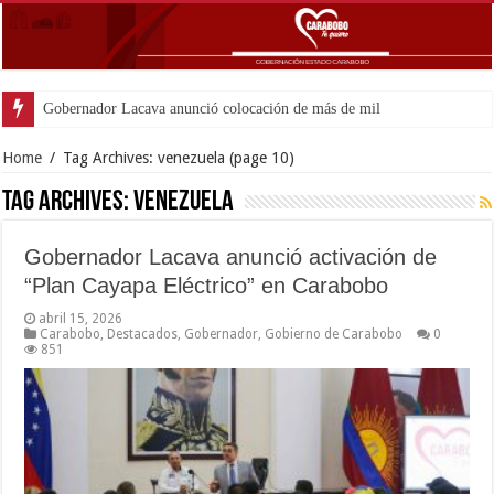
Gobernador Lacava anunció colocación de más de mil 500 toneladas de asfalt
Home
/
Tag Archives: venezuela
(page 10)
Tag Archives:
venezuela
Gobernador Lacava anunció activación de
“Plan Cayapa Eléctrico” en Carabobo
abril 15, 2026
Carabobo
,
Destacados
,
Gobernador
,
Gobierno de Carabobo
0
851