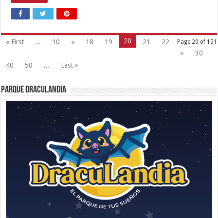
20
« First
...
10
«
18
19
21
22
Page 20 of 151
»
30
40
50
...
Last »
Parque Draculandia