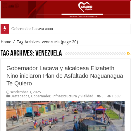
Gobernador Lacava anunció colocación de más de mil 500
Home
/
Tag Archives: venezuela
(page 20)
Tag Archives:
venezuela
Gobernador Lacava y alcaldesa Elizabeth
Niño iniciaron Plan de Asfaltado Naguanagua
Te Quiero
septiembre 3, 2025
Destacados
,
Gobernador
,
Infraestructura y Vialidad
0
1,607