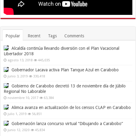
Popular
Recent
Tags
Comments
Alcaldía continúa llevando diversión con el Plan Vacacional
Libertador 2018
agosto 13, 2018
445,035
Gobernador Lacava activa Plan Tanque Azul en Carabobo
junio 3, 2019
330,418
Gobierno de Carabobo decretó 13 de noviembre día de Júbilo
Regional No Laborable
noviembre 10, 2017
63,384
Alimca avanza en actualización de los censos CLAP en Carabobo
julio 1, 2019
56,851
Gobernación lanza concurso virtual “Dibujando a Carabobo”
junio 12, 2020
45,834