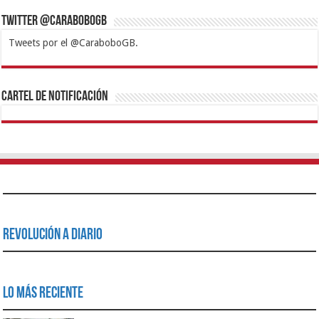
Twitter @CaraboboGB
Tweets por el @CaraboboGB.
1xbet
https://mvbcasino.com/
Betturkey
Betist
Kralbet
Supertotobet
Tipobet
Matadorbet
Mariobet
Cartel de Notificación
Revolución a Diario
Lo Más Reciente