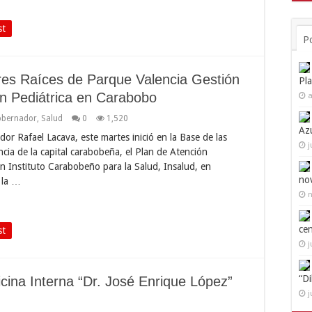
st
P
res Raíces de Parque Valencia Gestión
Pl
ón Pediátrica en Carabobo
a
bernador
,
Salud
0
1,520
Az
r Rafael Lacava, este martes inició en la Base de las
j
ncia de la capital carabobeña, el Plan de Atención
ión Instituto Carabobeño para la Salud, Insalud, en
no
 la …
n
ce
st
j
“D
icina Interna “Dr. José Enrique López”
j