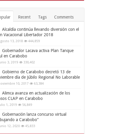
opular
Recent
Tags
Comments
Alcaldía continúa llevando diversión con el
an Vacacional Libertador 2018
gosto 13, 2018
444,859
Gobernador Lacava activa Plan Tanque
ul en Carabobo
unio 3, 2019
330,402
Gobierno de Carabobo decretó 13 de
viembre día de Júbilo Regional No Laborable
oviembre 10, 2017
63,384
Alimca avanza en actualización de los
nsos CLAP en Carabobo
ulio 1, 2019
56,849
Gobernación lanza concurso virtual
ibujando a Carabobo”
unio 12, 2020
45,833