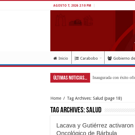
AGOSTO 7, 2026 2:10 PM
Inicio
Carabobo
Gobierno d
Últimas Noticias...
Movimiento Fortín
Home
/
Tag Archives: Salud
(page 18)
Tag Archives:
Salud
Lacava y Gutiérrez activaron 
Oncológico de Bárbula