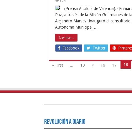
954
(Prensa Alcaldía de Valencia).- Enmar
Paz, a través de la Misión Guardianes de la 
Alejandro Marvez, inauguró el consultorio m
Autónomo Municipal …
Leer mas...
Facebook
Twitter
Pintere
18
« First
...
10
«
16
17
Revolución a Diario