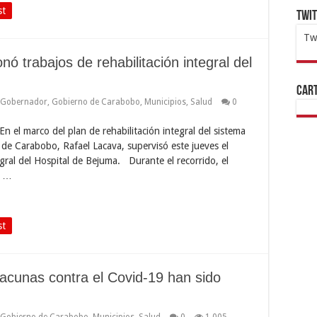
st
Twi
Tw
1x
ht
 trabajos de rehabilitación integral del
Cart
Gobernador
,
Gobierno de Carabobo
,
Municipios
,
Salud
0
 el marco del plan de rehabilitación integral del sistema
 de Carabobo, Rafael Lacava, supervisó este jueves el
egral del Hospital de Bejuma. Durante el recorrido, el
e …
st
acunas contra el Covid-19 han sido
Gobierno de Carabobo
,
Municipios
,
Salud
0
1,005