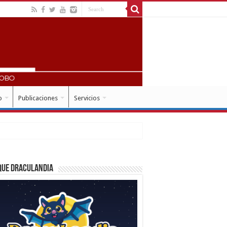
o
Publicaciones
Servicios
que Draculandia