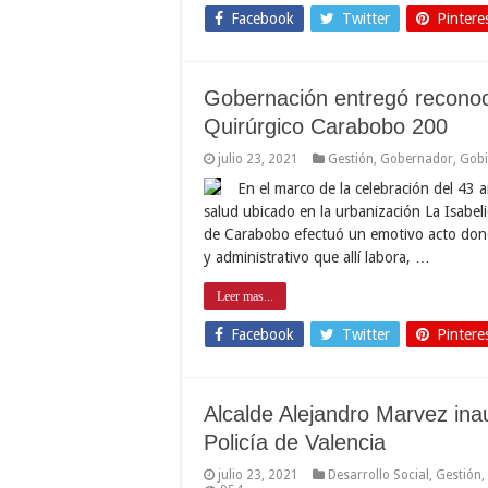
Facebook
Twitter
Pintere
Gobernación entregó reconoc
Quirúrgico Carabobo 200
julio 23, 2021
Gestión
,
Gobernador
,
Gobi
En el marco de la celebración del 43 
salud ubicado en la urbanización La Isabel
de Carabobo efectuó un emotivo acto dond
y administrativo que allí labora, …
Leer mas...
Facebook
Twitter
Pintere
Alcalde Alejandro Marvez ina
Policía de Valencia
julio 23, 2021
Desarrollo Social
,
Gestión
,