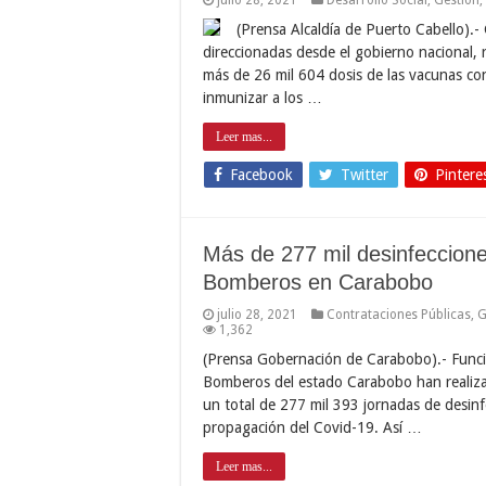
(Prensa Alcaldía de Puerto Cabello).- 
direccionadas desde el gobierno nacional, 
más de 26 mil 604 dosis de las vacunas con
inmunizar a los …
Leer mas...
Facebook
Twitter
Pintere
Más de 277 mil desinfecciones
Bomberos en Carabobo
julio 28, 2021
Contrataciones Públicas
,
G
1,362
(Prensa Gobernación de Carabobo).- Funcio
Bomberos del estado Carabobo han realiza
un total de 277 mil 393 jornadas de desinf
propagación del Covid-19. Así …
Leer mas...