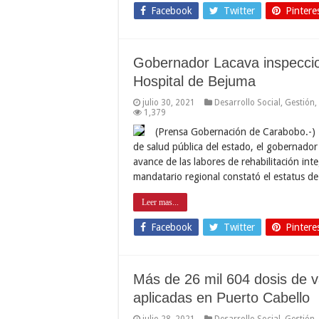
Facebook
Twitter
Pintere
Gobernador Lacava inspeccionó
Hospital de Bejuma
julio 30, 2021
Desarrollo Social
,
Gestión
,
1,379
(Prensa Gobernación de Carabobo.-) En
de salud pública del estado, el gobernador
avance de las labores de rehabilitación int
mandatario regional constató el estatus d
Leer mas...
Facebook
Twitter
Pintere
Más de 26 mil 604 dosis de v
aplicadas en Puerto Cabello
julio 28, 2021
Desarrollo Social
,
Gestión
,