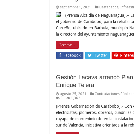
septiembre 1, 2021
Destacados
,
Infraest
(Prensa Alcaldía de Naguanagua).– Es
el gobierno de Carabobo, para la rehabilit
Carreño, ubicado en Bárbula, municipio N
la directora del ayuntamiento naguanagüe
Leer mas...
Facebook
Twitter
Pintere
Gestión Lacava arrancó Plan 
Enrique Tejera
agosto 25, 2021
Contrataciones Pública
0
1,362
(Prensa Gobernación de Carabobo).- Con e
electricistas, plomeros, obreros, cuadrillas 
cayapa de mantenimiento en las instalacion
sur de Valencia, iniciativa orientada a la re