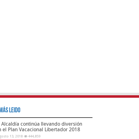
Más Leido
Alcaldía continúa llevando diversión
n el Plan Vacacional Libertador 2018
gosto 13, 2018
444,859