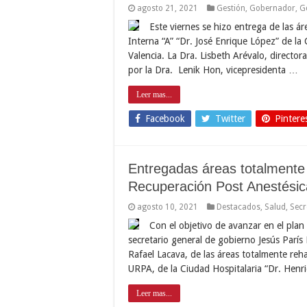
agosto 21, 2021
Gestión
,
Gobernador
,
G
Este viernes se hizo entrega de las ár
Interna “A” “Dr. José Enrique López” de la 
Valencia. La Dra. Lisbeth Arévalo, directo
por la Dra. Lenik Hon, vicepresidenta …
Leer mas...
Facebook
Twitter
Pintere
Entregadas áreas totalmente 
Recuperación Post Anestési
agosto 10, 2021
Destacados
,
Salud
,
Secr
Con el objetivo de avanzar en el plan 
secretario general de gobierno Jesús París
Rafael Lacava, de las áreas totalmente reh
URPA, de la Ciudad Hospitalaria “Dr. Hen
Leer mas...