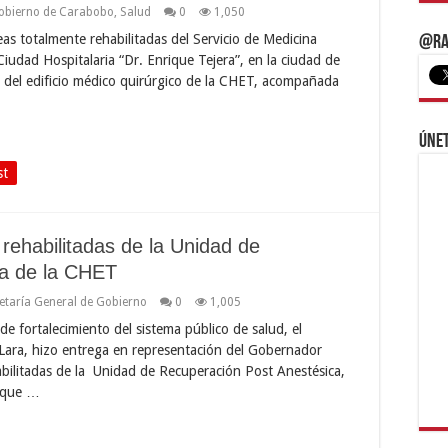
obierno de Carabobo
,
Salud
0
1,050
eas totalmente rehabilitadas del Servicio de Medicina
@Ra
Ciudad Hospitalaria “Dr. Enrique Tejera”, en la ciudad de
ra del edificio médico quirúrgico de la CHET, acompañada
Únet
st
rehabilitadas de la Unidad de
ca de la CHET
etaría General de Gobierno
0
1,005
de fortalecimiento del sistema público de salud, el
 Lara, hizo entrega en representación del Gobernador
abilitadas de la Unidad de Recuperación Post Anestésica,
rique …