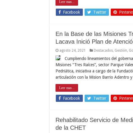
Leer mas...
Facebook
Twitter
Pintere
En la Base de las Misiones T
Lacava Inició Plan de Atenci
agosto 24, 2021
Destacados
,
Gestión
,
Go
Cumpliendo lineamientos del gobernado
Misiones “Tres Raíces”, sector Parque Vale
Pedriática, iniciativa a cargo de la Fundac
articulación con la Mision Barrio Adentro y
Leer mas...
Facebook
Twitter
Pintere
Rehabilitado Servicio de Med
de la CHET