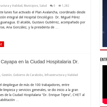
ructura y Vialidad
,
Municipios
,
Salud
0
1,282
te lunes fue activado el Plan Avalancha, coordinado desde
ación integral del Hospital Oncológico Dr. Miguel Pérez
aguanagua. El alcalde, Gustavo Gutiérrez, acompañado por
nse, Ana González, y la presidenta de …
st
Entr
Cayapa en la Ciudad Hospitalaria Dr.
s
,
Gestión
,
Gobierno de Carabobo
,
Infraestructura y Vialidad
l despliegue de más de 100 trabajadores, entre
de limpieza y servicios generales, se dio inicio a la gran
es de la Ciudad Hospitalaria “Dr. Enrique Tejera”, CHET al
habilitación …